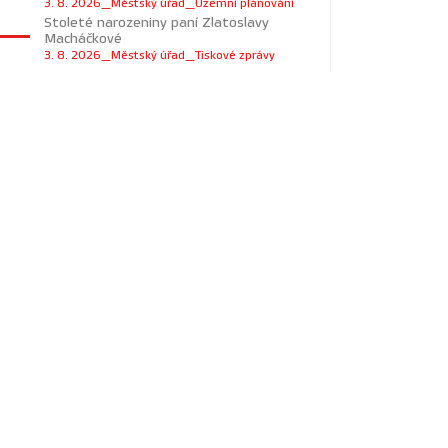
3. 8. 2026_Městský úřad_Územní plánování
Stoleté narozeniny paní Zlatoslavy
Macháčkové
3. 8. 2026_Městský úřad_Tiskové zprávy