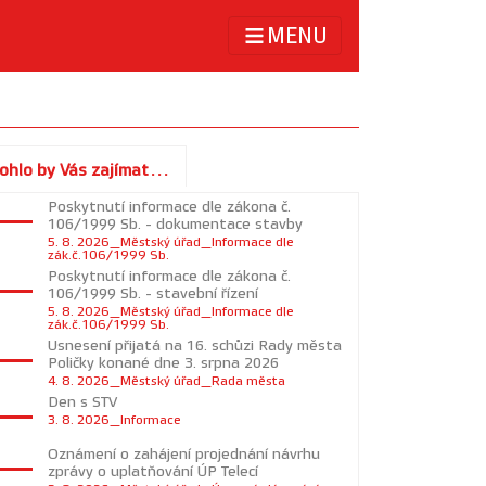
MENU
ohlo by Vás zajímat...
Poskytnutí informace dle zákona č.
106/1999 Sb. - dokumentace stavby
5. 8. 2026_Městský úřad_Informace dle
zák.č.106/1999 Sb.
Poskytnutí informace dle zákona č.
106/1999 Sb. - stavební řízení
5. 8. 2026_Městský úřad_Informace dle
zák.č.106/1999 Sb.
Usnesení přijatá na 16. schůzi Rady města
Poličky konané dne 3. srpna 2026
4. 8. 2026_Městský úřad_Rada města
Den s STV
3. 8. 2026_Informace
Oznámení o zahájení projednání návrhu
zprávy o uplatňování ÚP Telecí