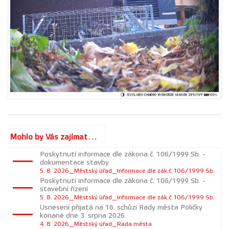
Mohlo by Vás zajímat...
Poskytnutí informace dle zákona č. 106/1999 Sb. -
dokumentace stavby
5. 8. 2026_Městský úřad_Informace dle zák.č.106/1999 Sb.
Poskytnutí informace dle zákona č. 106/1999 Sb. -
stavební řízení
5. 8. 2026_Městský úřad_Informace dle zák.č.106/1999 Sb.
Usnesení přijatá na 16. schůzi Rady města Poličky
konané dne 3. srpna 2026
4. 8. 2026_Městský úřad_Rada města