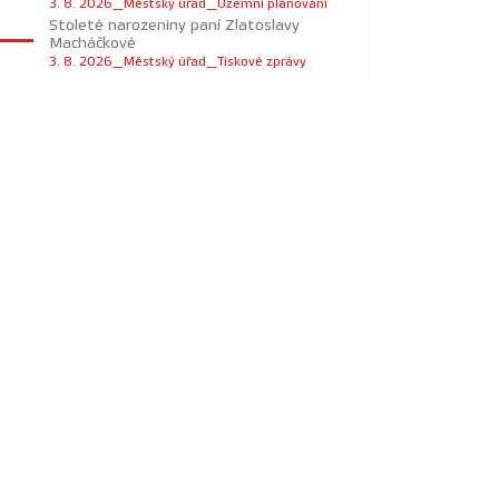
3. 8. 2026_Městský úřad_Územní plánování
Stoleté narozeniny paní Zlatoslavy
Macháčkové
3. 8. 2026_Městský úřad_Tiskové zprávy