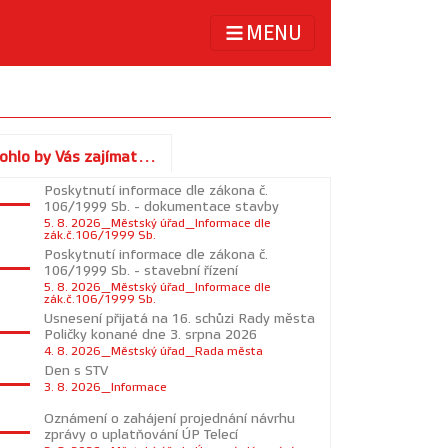
MENU
ohlo by Vás zajímat...
Poskytnutí informace dle zákona č.
106/1999 Sb. - dokumentace stavby
5. 8. 2026_Městský úřad_Informace dle
zák.č.106/1999 Sb.
Poskytnutí informace dle zákona č.
106/1999 Sb. - stavební řízení
5. 8. 2026_Městský úřad_Informace dle
zák.č.106/1999 Sb.
Usnesení přijatá na 16. schůzi Rady města
Poličky konané dne 3. srpna 2026
4. 8. 2026_Městský úřad_Rada města
Den s STV
3. 8. 2026_Informace
Oznámení o zahájení projednání návrhu
zprávy o uplatňování ÚP Telecí