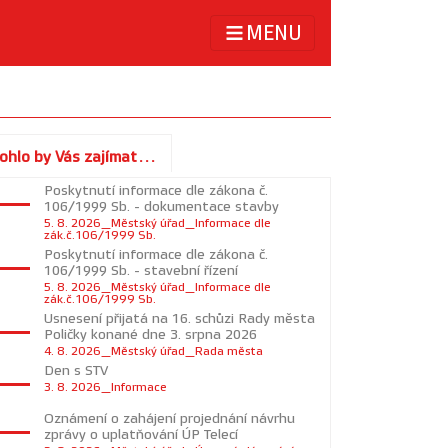
MENU
ohlo by Vás zajímat...
Poskytnutí informace dle zákona č.
106/1999 Sb. - dokumentace stavby
5. 8. 2026_Městský úřad_Informace dle
zák.č.106/1999 Sb.
Poskytnutí informace dle zákona č.
106/1999 Sb. - stavební řízení
5. 8. 2026_Městský úřad_Informace dle
zák.č.106/1999 Sb.
Usnesení přijatá na 16. schůzi Rady města
Poličky konané dne 3. srpna 2026
4. 8. 2026_Městský úřad_Rada města
Den s STV
3. 8. 2026_Informace
Oznámení o zahájení projednání návrhu
zprávy o uplatňování ÚP Telecí