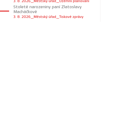
3. 8. 2026_Městský úřad_Územní plánování
Stoleté narozeniny paní Zlatoslavy
Macháčkové
3. 8. 2026_Městský úřad_Tiskové zprávy