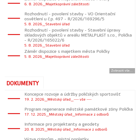
6. 8. 2026_Majetkoprávní záležitosti
Rozhodnutí - povolení stavby - VO Orientační
osvětlení u č.p. 497 - R/2026/169296/5
5. 8. 2026_Stavební úřad
Rozhodnutí - povolení stavby - Stavební úpravy
skladových objektů v areálu METALPLAST s.r.o., Polička
- R/2026/165022/6
5. 8. 2026_Stavební úřad
Záměr dispozice s majetkem města Poličky
5. 8. 2026_Majetkoprávní záležitosti
Zobrazit vše...
DOKUMENTY
Koncepce rozvoje a údržby poličských sportovišť
19. 2. 2026_Městský úřad_---- vše ----
Program regenerace městské památkové zóny Polička
17. 12. 2025_Městský úřad_Informace z odborů
Informace pro projektanty a geodety
20. 8. 2025_Městský úřad_Informace z odborů
Výzva cizincům - místní poplatky