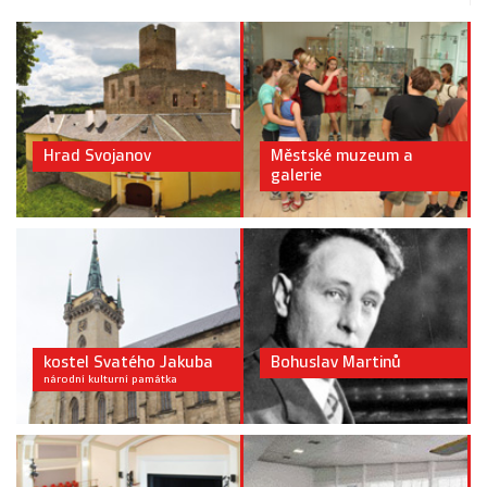
Hrad Svojanov
Městské muzeum a
galerie
kostel Svatého Jakuba
Bohuslav Martinů
národní kulturní památka