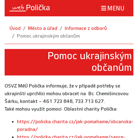
MENU
Úvod
Město a úřad
Informace z odborů
Pomoc ukrajinským občanům
Pomoc ukrajinským
občanům
OSVZ MěÚ Polička informuje, že v případě potřeby se
ukrajinští uprchlíci mohou obracet na Bc. Chemišincovou
Šárku, kontakt – 461 723 848, 733 713 627.
Také mohou využít pomoci Oblastní charity Polička:
https://policka.charita.cz/jak-pomahame/obcanska-
poradna/
https://policka.charita.cz/jak-pomahame/sance-