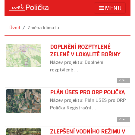
MENU
Úvod
Změna klimatu
DOPLNĚNÍ ROZPTÝLENÉ
ZELENĚ V LOKALITĚ BOŘINY
Název projektu: Doplnění
rozptýlené…
Více...
PLÁN ÚSES PRO ORP POLIČKA
Název projektu: Plán ÚSES pro ORP
Polička Registrační…
Více...
ZLEPŠENÍ VODNÍHO REŽIMU V