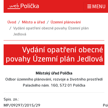
MENU
Úvod
Město a úřad
Územní plánování
Vydání opatření obecné povahy Územní plán
Jedlová
Vydání opatření obecné
povahy Územní plán Jedlová
Městský úřad Polička
Odbor územního plánování, rozvoje a životního prostředí
Palackého nám. 160, 572 01 Polička
Spis. zn.:
MP/09297/2015/29 Poličk