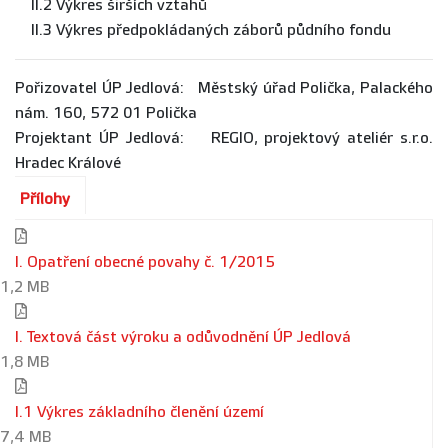
II.2 Výkres širších vztahů
II.3 Výkres předpokládaných záborů půdního fondu
Pořizovatel ÚP Jedlová: Městský úřad Polička, Palackého
nám. 160, 572 01 Polička
Projektant ÚP Jedlová: REGIO, projektový ateliér s.r.o.
Hradec Králové
Přílohy
I. Opatření obecné povahy č. 1/2015
1,2 MB
I. Textová část výroku a odůvodnění ÚP Jedlová
1,8 MB
I.1 Výkres základního členění území
7,4 MB