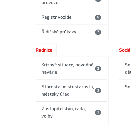
provozu
Registr vozidel
6
Řidičské průkazy
7
Radnice
Sociál
Krizové situace, povodně,
So
2
havárie
dět
Starosta, místostarosta,
So
2
městský úřad
Zastupitelstvo, rada,
3
volby