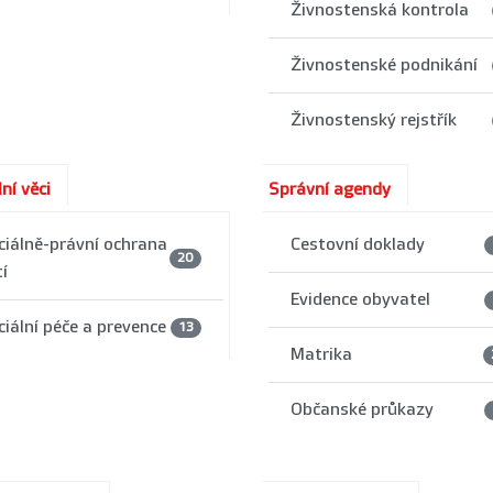
Živnostenská kontrola
Živnostenské podnikání
Živnostenský rejstřík
ní věci
Správní agendy
ciálně-právní ochrana
Cestovní doklady
20
í
Evidence obyvatel
ciální péče a prevence
13
Matrika
Občanské průkazy