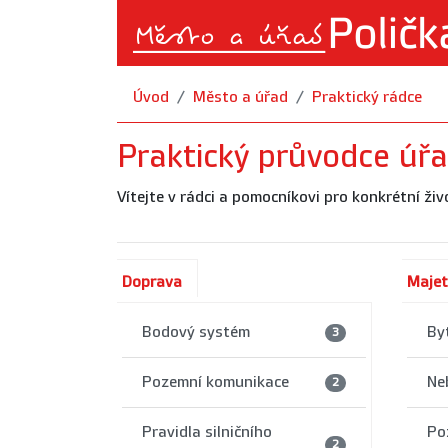
Úvod
Město a úřad
Praktický rádce
Praktický průvodce úřad
Vítejte v rádci a pomocníkovi pro konkrétní živ
Doprava
Majet
Bodový systém
By
3
Pozemní komunikace
Ne
2
Pravidla silničního
Po
2