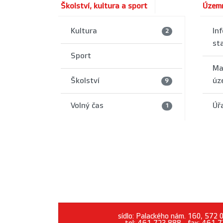
Školství, kultura a sport
Územn
Kultura
Inf
2
st
Sport
Ma
Školství
úz
9
Volný čas
Úř
1
sídlo: Palackého nám. 160, 572