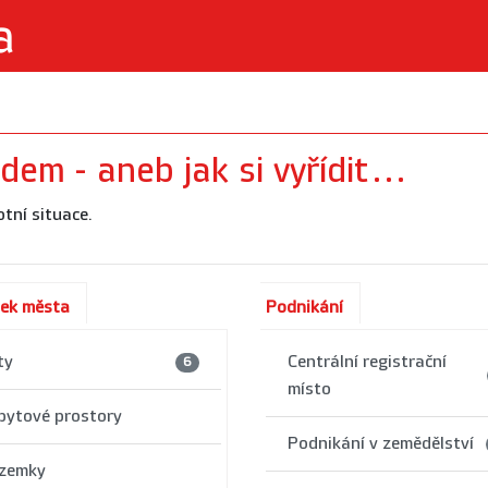
em - aneb jak si vyřídit...
otní situace.
ek města
Podnikání
ty
Centrální registrační
6
místo
bytové prostory
Podnikání v zemědělství
zemky