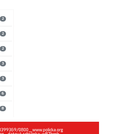
2
2
2
3
3
6
8
1283399369/0800_www.policka.org