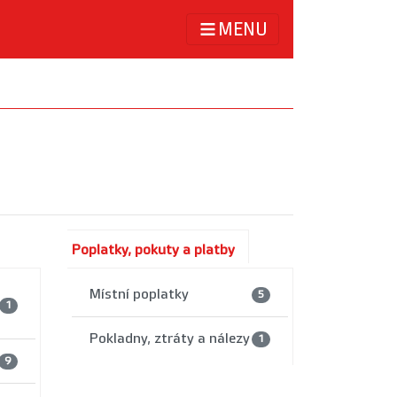
MENU
Poplatky, pokuty a platby
Místní poplatky
5
1
Pokladny, ztráty a nálezy
1
9