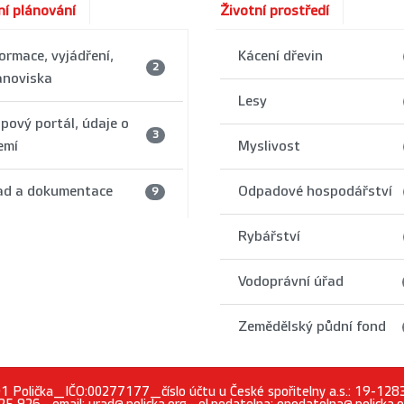
í plánování
Životní prostředí
ormace, vyjádření,
Kácení dřevin
2
anoviska
Lesy
pový portál, údaje o
3
emí
Myslivost
ad a dokumentace
Odpadové hospodářství
9
Rybářství
Vodoprávní úřad
Zemědělský půdní fond
 01 Polička_IČO:00277177_číslo účtu u České spořitelny a.s.: 19-