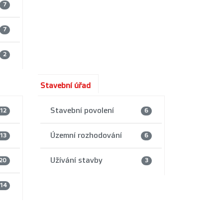
7
7
2
Stavební úřad
Stavební povolení
12
6
Územní rozhodování
13
6
Užívání stavby
20
3
14