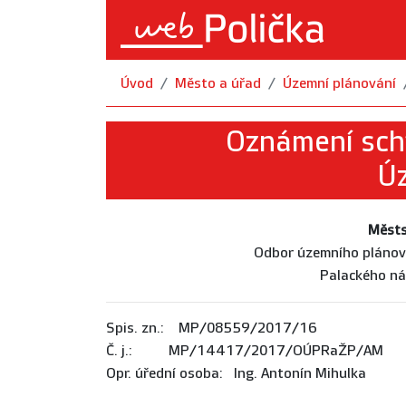
Úvod
Město a úřad
Územní plánování
Oznámení schv
Úz
Městs
Odbor územního plánová
Palackého ná
Spis. zn.: MP/08559/2017
Č. j.: MP/14417/2017/OÚPRaŽP/AM
Opr. úřední osoba: Ing. Antonín Mihulka