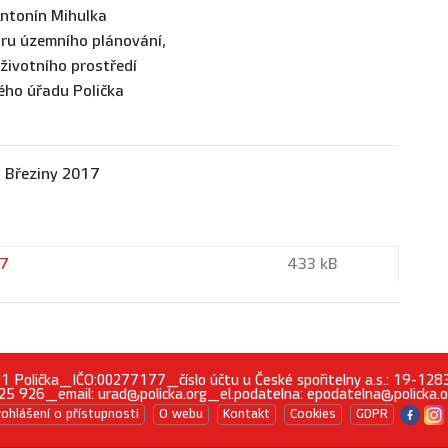
Antonín Mihulka
oru územního plánování,
 životního prostředí
ho úřadu Polička
 Březiny 2017
17
433 kB
 01 Polička_IČO:00277177_číslo účtu u České spořitelny a.s.: 19-
25 926_email: urad@policka.org_el.podatelna: epodatelna@policka.
rohlášení o přístupnosti
O webu
Kontakt
Cookies
GDPR