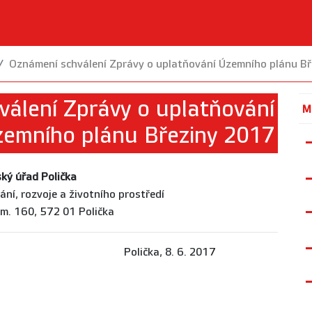
Oznámení schválení Zprávy o uplatňování Územního plánu B
álení Zprávy o uplatňování
M
emního plánu Březiny 2017
ký úřad Polička
ní, rozvoje a životního prostředí
m. 160, 572 01 Polička
/16 Polička, 8. 6. 2017