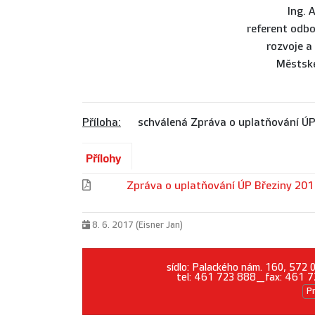
Ing. 
referent odb
rozvoje a
Městské
Příloha:
schválená Zpráva o uplatňování ÚP
Přílohy
Zpráva o uplatňování ÚP Březiny 20
8. 6. 2017 (Eisner Jan)
sídlo: Palackého nám. 160, 572
tel: 461 723 888_fax: 461 7
P