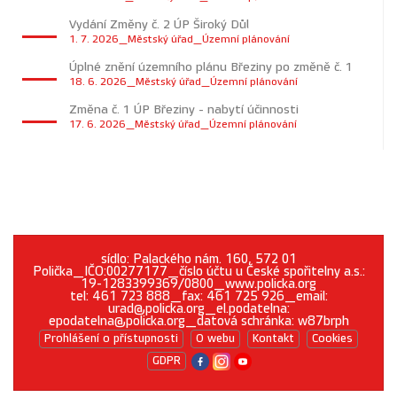
Vydání Změny č. 2 ÚP Široký Důl
1. 7. 2026_Městský úřad_Územní plánování
Úplné znění územního plánu Březiny po změně č. 1
18. 6. 2026_Městský úřad_Územní plánování
Změna č. 1 ÚP Březiny - nabytí účinnosti
17. 6. 2026_Městský úřad_Územní plánování
sídlo: Palackého nám. 160, 572 01
Polička_IČO:00277177_číslo účtu u České spořitelny a.s.:
19-1283399369/0800_www.policka.org
tel: 461 723 888_fax: 461 725 926_email:
urad@policka.org_el.podatelna:
epodatelna@policka.org_datová schránka: w87brph
Prohlášení o přístupnosti
O webu
Kontakt
Cookies
GDPR