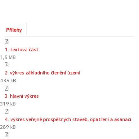
Přílohy
1. textová část
1,5 MB
2. výkres základního členění území
435 kB
3. hlavní výkres
319 kB
4. výkres veřejně prospěšných staveb, opatření a asanací
269 kB