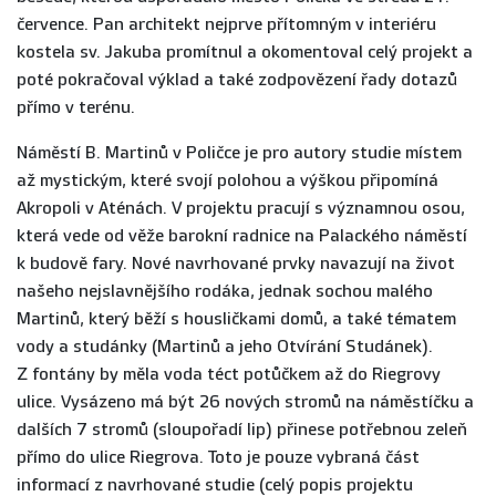
července. Pan architekt nejprve přítomným v interiéru
kostela sv. Jakuba promítnul a okomentoval celý projekt a
poté pokračoval výklad a také zodpovězení řady dotazů
přímo v terénu.
Náměstí B. Martinů v Poličce je pro autory studie místem
až mystickým, které svojí polohou a výškou připomíná
Akropoli v Aténách. V projektu pracují s významnou osou,
která vede od věže barokní radnice na Palackého náměstí
k budově fary. Nové navrhované prvky navazují na život
našeho nejslavnějšího rodáka, jednak sochou malého
Martinů, který běží s housličkami domů, a také tématem
vody a studánky (Martinů a jeho Otvírání Studánek).
Z fontány by měla voda téct potůčkem až do Riegrovy
ulice. Vysázeno má být 26 nových stromů na náměstíčku a
dalších 7 stromů (sloupořadí lip) přinese potřebnou zeleň
přímo do ulice Riegrova. Toto je pouze vybraná část
informací z navrhované studie (celý popis projektu