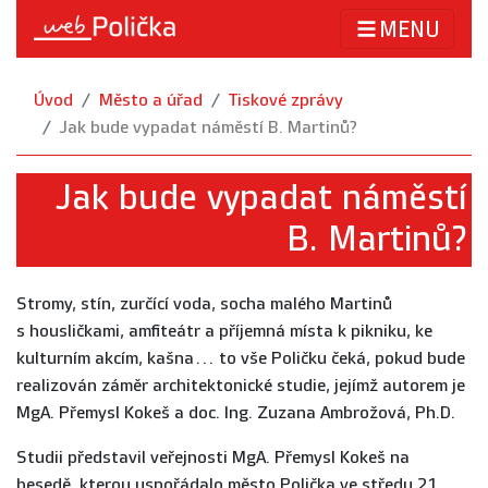
MENU
Úvod
Město a úřad
Tiskové zprávy
Jak bude vypadat náměstí B. Martinů?
Jak bude vypadat náměstí
B. Martinů?
Stromy, stín, zurčící voda, socha malého Martinů
s housličkami, amfiteátr a příjemná místa k pikniku, ke
kulturním akcím, kašna… to vše Poličku čeká, pokud bude
realizován záměr architektonické studie, jejímž autorem je
MgA. Přemysl Kokeš a doc. Ing. Zuzana Ambrožová, Ph.D.
Studii představil veřejnosti MgA. Přemysl Kokeš na
besedě, kterou uspořádalo město Polička ve středu 21.