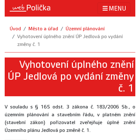
MENU
Úvod
Město a úřad
Územní plánování
Vyhotovení úplného znění ÚP Jedlová po vydání
změny č. 1
Vyhotovení úplného znění
ÚP Jedlová po vydání změny
č. 1
V souladu s § 165 odst. 3 zákona č. 183/2006 Sb., o
územním plánování a stavebním řádu, v platném znění
(stavební zákon) pořizovatel zveřejňuje úplné znění
Územního plánu Jedlová po změně č. 1.