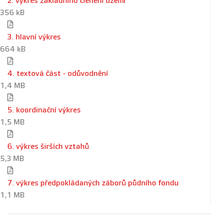
2. výkres základního členění území
356 kB
3. hlavní výkres
664 kB
4. textová část - odůvodnění
1,4 MB
5. koordinační výkres
1,5 MB
6. výkres širších vztahů
5,3 MB
7. výkres předpokládaných záborů půdního fondu
1,1 MB