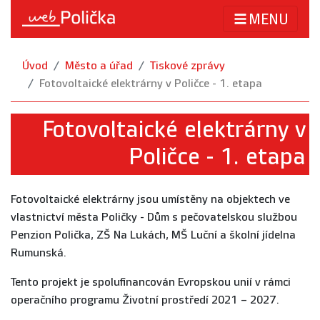
MENU
Úvod
Město a úřad
Tiskové zprávy
Fotovoltaické elektrárny v Poličce - 1. etapa
Fotovoltaické elektrárny v
Poličce - 1. etapa
Fotovoltaické elektrárny jsou umístěny na objektech ve
vlastnictví města Poličky - Dům s pečovatelskou službou
Penzion Polička, ZŠ Na Lukách, MŠ Luční a školní jídelna
Rumunská.
Tento projekt je spolufinancován Evropskou unií v rámci
operačního programu Životní prostředí 2021 – 2027.