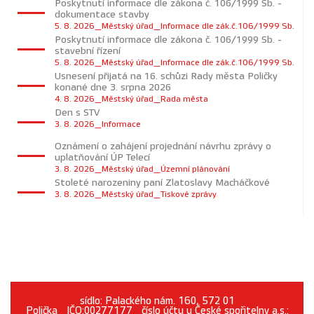
Poskytnutí informace dle zákona č. 106/1999 Sb. -
dokumentace stavby
5. 8. 2026_Městský úřad_Informace dle zák.č.106/1999 Sb.
Poskytnutí informace dle zákona č. 106/1999 Sb. -
stavební řízení
5. 8. 2026_Městský úřad_Informace dle zák.č.106/1999 Sb.
Usnesení přijatá na 16. schůzi Rady města Poličky
konané dne 3. srpna 2026
4. 8. 2026_Městský úřad_Rada města
Den s STV
3. 8. 2026_Informace
Oznámení o zahájení projednání návrhu zprávy o
uplatňování ÚP Telecí
3. 8. 2026_Městský úřad_Územní plánování
Stoleté narozeniny paní Zlatoslavy Macháčkové
3. 8. 2026_Městský úřad_Tiskové zprávy
sídlo: Palackého nám. 160, 572 01
Polička_IČO:00277177_číslo účtu u České spořitelny a.s.: