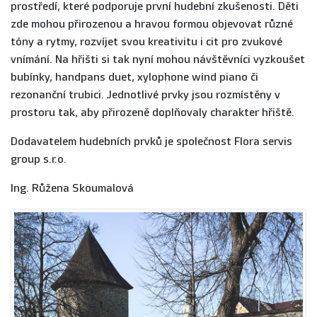
prostředí, které podporuje první hudební zkušenosti. Děti
zde mohou přirozenou a hravou formou objevovat různé
tóny a rytmy, rozvíjet svou kreativitu i cit pro zvukové
vnímání. Na hřišti si tak nyní mohou návštěvníci vyzkoušet
bubínky, handpans duet, xylophone wind piano či
rezonanční trubici. Jednotlivé prvky jsou rozmístěny v
prostoru tak, aby přirozeně doplňovaly charakter hřiště.
Dodavatelem hudebních prvků je společnost Flora servis
group s.r.o.
Ing. Růžena Skoumalová