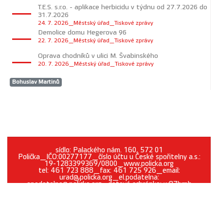
T.E.S. s.r.o. - aplikace herbicidu v týdnu od 27.7.2026 do
31.7.2026
24. 7. 2026_Městský úřad_Tiskové zprávy
Demolice domu Hegerova 96
22. 7. 2026_Městský úřad_Tiskové zprávy
Oprava chodníků v ulici M. Švabinského
20. 7. 2026_Městský úřad_Tiskové zprávy
Bohuslav Martinů
sídlo: Palackého nám. 160, 572 01
Polička_IČO:00277177_číslo účtu u České spořitelny a.s.:
19-1283399369/0800_www.policka.org
tel: 461 723 888_fax: 461 725 926_email:
urad@policka.org_el.podatelna:
epodatelna@policka.org_datová schránka: w87brph
Prohlášení o přístupnosti
O webu
Kontakt
Cookies
GDPR