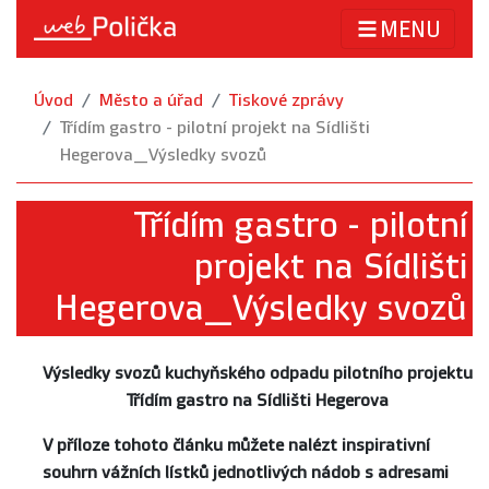
MENU
Úvod
Město a úřad
Tiskové zprávy
Třídím gastro - pilotní projekt na Sídlišti
Hegerova_Výsledky svozů
Třídím gastro - pilotní
projekt na Sídlišti
Hegerova_Výsledky svozů
Výsledky svozů kuchyňského odpadu pilotního projektu
Třídím gastro na Sídlišti Hegerova
V příloze tohoto článku můžete nalézt inspirativní
souhrn vážních lístků jednotlivých nádob s adresami