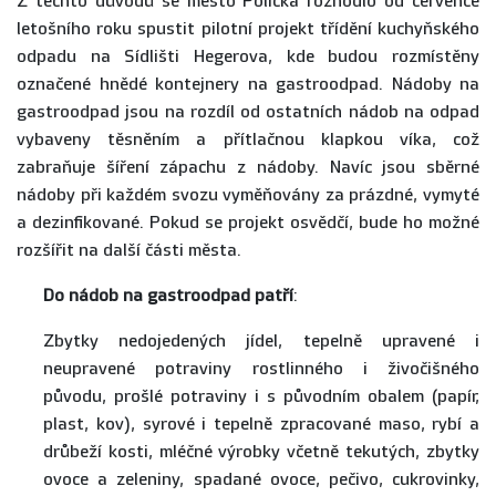
Z těchto důvodů se město Polička rozhodlo od července
letošního roku spustit pilotní projekt třídění kuchyňského
odpadu na Sídlišti Hegerova, kde budou rozmístěny
označené hnědé kontejnery na gastroodpad. Nádoby na
gastroodpad jsou na rozdíl od ostatních nádob na odpad
vybaveny těsněním a přítlačnou klapkou víka, což
zabraňuje šíření zápachu z nádoby. Navíc jsou sběrné
nádoby při každém svozu vyměňovány za prázdné, vymyté
a dezinfikované. Pokud se projekt osvědčí, bude ho možné
rozšířit na další části města.
Do nádob na gastroodpad patří
:
Zbytky nedojedených jídel, tepelně upravené i
neupravené potraviny rostlinného i živočišného
původu, prošlé potraviny i s původním obalem (papír,
plast, kov), syrové i tepelně zpracované maso, rybí a
drůbeží kosti, mléčné výrobky včetně tekutých, zbytky
ovoce a zeleniny, spadané ovoce, pečivo, cukrovinky,