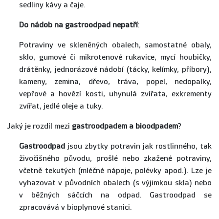
sedliny kávy a čaje.
Do nádob na gastroodpad nepatří
:
Potraviny ve skleněných obalech, samostatné obaly,
sklo, gumové či mikrotenové rukavice, mycí houbičky,
drátěnky, jednorázové nádobí (tácky, kelímky, příbory),
kameny, zemina, dřevo, tráva, popel, nedopalky,
vepřové a hovězí kosti, uhynulá zvířata, exkrementy
zvířat, jedlé oleje a tuky.
Jaký je rozdíl mezi
gastroodpadem a
bioodpadem
?
Gastroodpad
jsou zbytky potravin jak rostlinného, tak
živočišného původu, prošlé nebo zkažené potraviny,
včetně tekutých (mléčné nápoje, polévky apod.). Lze je
vyhazovat v původních obalech (s výjimkou skla) nebo
v běžných sáčcích na odpad. Gastroodpad se
zpracovává v bioplynové stanici.