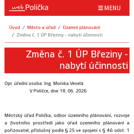
MENU
Úvod
Město a úřad
Územní plánování
Změna č. 1 ÚP Březiny - nabytí účinnosti
Změna č. 1 ÚP Březiny -
nabytí účinnosti
Opr. úřední osoba: Ing. Monika Veselá
V Poličce, dne 18. 06. 2026
Městský úřad Polička, odbor územního plánování, rozvoje
a životního prostředí jako úřad územního plánování a
pořizovatel, příslušný podle § 25 ve spojení s § 46 odst. 1