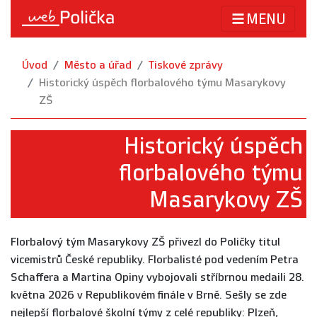
MENU
Úvod
Město a úřad
Tiskové zprávy
Historický úspěch florbalového týmu Masarykovy
ZŠ
Historický úspěch
florbalového týmu
Masarykovy ZŠ
Florbalový tým Masarykovy ZŠ přivezl do Poličky titul
vicemistrů České republiky. Florbalisté pod vedením Petra
Schaffera a Martina Opiny vybojovali stříbrnou medaili 28.
května 2026 v Republikovém finále v Brně. Sešly se zde
nejlepší florbalové školní týmy z celé republiky: Plzeň,