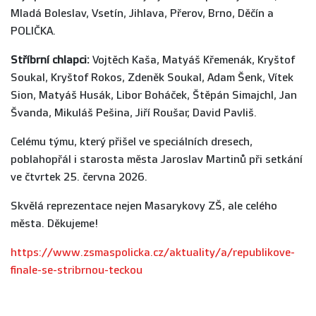
Mladá Boleslav, Vsetín, Jihlava, Přerov, Brno, Děčín a
POLIČKA.
Stříbrní chlapci:
Vojtěch Kaša, Matyáš Křemenák, Kryštof
Soukal, Kryštof Rokos, Zdeněk Soukal, Adam Šenk, Vítek
Sion, Matyáš Husák, Libor Boháček, Štěpán Simajchl, Jan
Švanda, Mikuláš Pešina, Jiří Roušar, David Pavliš.
Celému týmu, který přišel ve speciálních dresech,
poblahopřál i starosta města Jaroslav Martinů při setkání
ve čtvrtek 25. června 2026.
Skvělá reprezentace nejen Masarykovy ZŠ, ale celého
města. Děkujeme!
https://www.zsmaspolicka.cz/aktuality/a/republikove-
finale-se-stribrnou-teckou