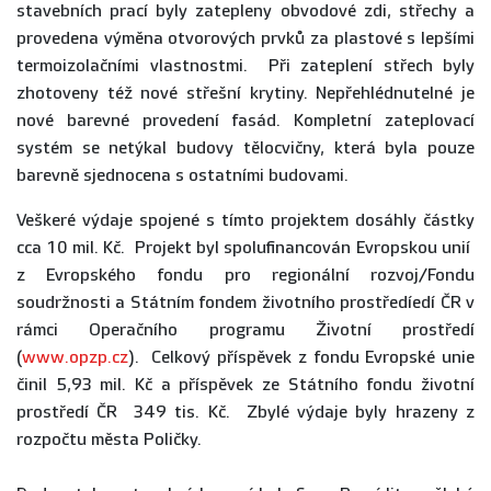
stavebních prací byly zatepleny obvodové zdi, střechy a
provedena výměna otvorových prvků za plastové s lepšími
termoizolačními vlastnostmi. Při zateplení střech byly
zhotoveny též nové střešní krytiny. Nepřehlédnutelné je
nové barevné provedení fasád. Kompletní zateplovací
systém se netýkal budovy tělocvičny, která byla pouze
barevně sjednocena s ostatními budovami.
Veškeré výdaje spojené s tímto projektem dosáhly částky
cca 10 mil. Kč. Projekt byl spolufinancován Evropskou unií
z Evropského fondu pro regionální rozvoj/Fondu
soudržnosti a Státním fondem životního prostředíedí ČR v
rámci Operačního programu Životní prostředí
(
www.opzp.cz
). Celkový příspěvek z fondu Evropské unie
činil 5,93 mil. Kč a příspěvek ze Státního fondu životní
prostředí ČR 349 tis. Kč. Zbylé výdaje byly hrazeny z
rozpočtu města Poličky.