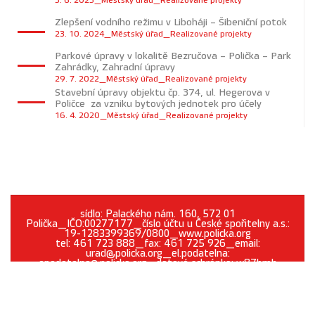
5. 6. 2025_Městský úřad_Realizované projekty
Zlepšení vodního režimu v Liboháji – Šibeniční potok
23. 10. 2024_Městský úřad_Realizované projekty
Parkové úpravy v lokalitě Bezručova – Polička – Park
Zahrádky, Zahradní úpravy
29. 7. 2022_Městský úřad_Realizované projekty
Stavební úpravy objektu čp. 374, ul. Hegerova v
Poličce za vzniku bytových jednotek pro účely
16. 4. 2020_Městský úřad_Realizované projekty
sídlo: Palackého nám. 160, 572 01
Polička_IČO:00277177_číslo účtu u České spořitelny a.s.:
19-1283399369/0800_www.policka.org
tel: 461 723 888_fax: 461 725 926_email:
urad@policka.org_el.podatelna:
epodatelna@policka.org_datová schránka: w87brph
Prohlášení o přístupnosti
O webu
Kontakt
Cookies
GDPR