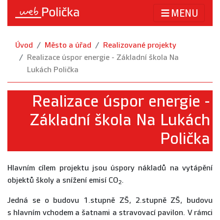
MENU
Úvod
Město a úřad
Realizované projekty
Realizace úspor energie - Základní škola Na
Lukách Polička
Realizace úspor energie -
Základní škola Na Lukách
Polička
Hlavním cílem projektu jsou úspory nákladů na vytápění
objektů školy a snížení emisí CO
.
2
Jedná se o budovu 1.stupně ZŠ, 2.stupně ZŠ, budovu
s hlavním vchodem a šatnami a stravovací pavilon. V rámci