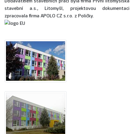
Dodavatelem stavebních prací byla firma První litomyšlská
stavební a.s., Litomyšl, projektovou dokumentaci
zpracovala firma APOLO CZ s.r.o. z Poličky.