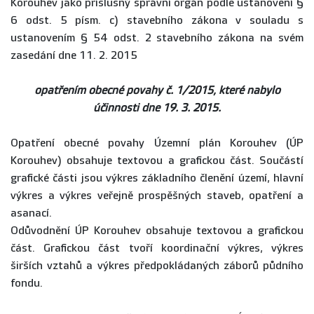
Korouhev jako příslušný správní orgán podle ustanovení §
6 odst. 5 písm. c) stavebního zákona v souladu s
ustanovením § 54 odst. 2 stavebního zákona na svém
zasedání dne 11. 2. 2015
opatřením obecné povahy č. 1/2015, které nabylo
účinnosti dne 19. 3. 2015.
Opatření obecné povahy Územní plán Korouhev (ÚP
Korouhev) obsahuje textovou a grafickou část. Součástí
grafické části jsou výkres základního členění území, hlavní
výkres a výkres veřejně prospěšných staveb, opatření a
asanací.
Odůvodnění ÚP Korouhev obsahuje textovou a grafickou
část. Grafickou část tvoří koordinační výkres, výkres
širších vztahů a výkres předpokládaných záborů půdního
fondu.