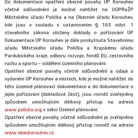
Do dokumentace opatření obecné povahy ÚP Korouhev
včetně odůvodnění je možné nahlížet na OÚPRaŽP
Městského úřadu Polička a na Obecním úřadu Korouhev,
kde jsou v souladu s ustanovením § 165 odst. 1
stavebního zákona uloženy doklady o pořizování ÚP.
Dokumentace ÚP Korouhev je dále poskytnuta Stavebnímu
úřadu Městského úřadu Polička a Krajskému úřadu
Pardubického kraje, odboru rozvoje, fondů EU, cestovního
ruchu a sportu – oddělení územního plánování.
Opatření obecné povahy včetně odůvodnění a údaje o
vydaném ÚP Korouhev a místech, kde je možné nahlížet do
této územně plánovací dokumentace a do dokumentace o
jejím pořizování (dokladová část), jsou rovněž zveřejněny
způsobem umožňujícím dálkový přístup na adrese
www.policka.org
v sekci Územní plánování.
Opatření obecné povahy včetně odůvodnění je zveřejněno
způsobem umožňujícím dálkový přístup rovněž na adrese
www.obeckorouhev.cz
.