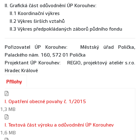
II. Grafická část odůvodnění ÚP Korouhev:
II.1 Koordinační výkres
II.2 Výkres širších vztahů
II.3 Výkres předpokládaných záborů půdního fondu
Pořizovatel ÚP Korouhev: Městský úřad Polička,
Palackého nám. 160, 572 01 Polička
Projektant ÚP Korouhev: REGIO, projektový ateliér s.r.o.
Hradec Králové
Přílohy
I. Opatření obecné povahy č. 1/2015
1,3 MB
I. Textová část výroku a odůvodnění ÚP Korouhev
1,6 MB