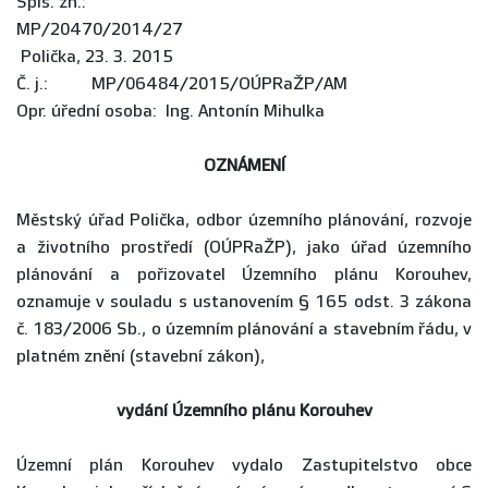
Spis. zn.:
MP/20470/2014/27
Polička, 23. 3. 2015
Č. j.: MP/06484/2015/OÚPRaŽP/AM
Opr. úřední osoba: Ing. Antonín Mihulka
OZNÁMENÍ
Městský úřad Polička, odbor územního plánování, rozvoje
a životního prostředí (OÚPRaŽP), jako úřad územního
plánování a pořizovatel Územního plánu Korouhev,
oznamuje v souladu s ustanovením § 165 odst. 3 zákona
č. 183/2006 Sb., o územním plánování a stavebním řádu, v
platném znění (stavební zákon),
vydání Ú
zemního plánu Korouhev
Územní plán Korouhev vydalo Zastupitelstvo obce