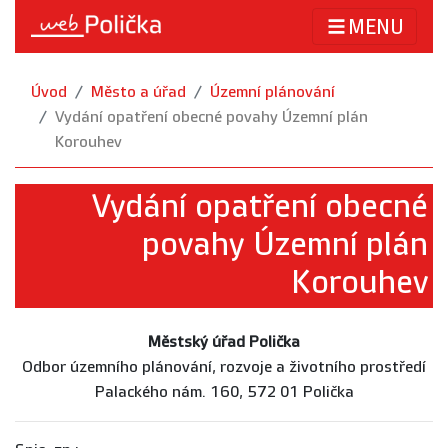
MENU
Úvod
Město a úřad
Územní plánování
Vydání opatření obecné povahy Územní plán
Korouhev
Vydání opatření obecné
povahy Územní plán
Korouhev
Městský úřad Polička
Odbor územního plánování, rozvoje a životního prostředí
Palackého nám. 160, 572 01 Polička