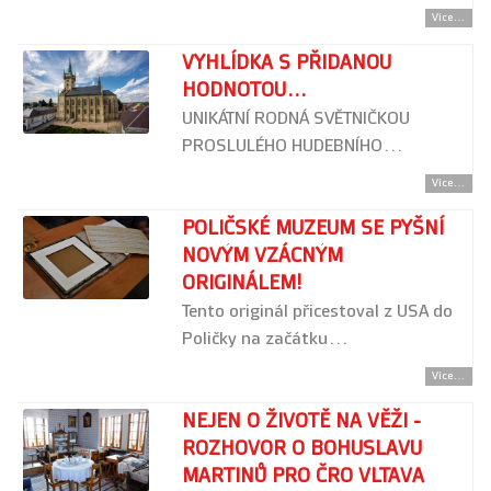
Více...
VYHLÍDKA S PŘIDANOU
HODNOTOU...
UNIKÁTNÍ RODNÁ SVĚTNIČKOU
PROSLULÉHO HUDEBNÍHO…
Více...
POLIČSKÉ MUZEUM SE PYŠNÍ
NOVÝM VZÁCNÝM
ORIGINÁLEM!
Tento originál přicestoval z USA do
Poličky na začátku…
Více...
NEJEN O ŽIVOTĚ NA VĚŽI -
ROZHOVOR O BOHUSLAVU
MARTINŮ PRO ČRO VLTAVA