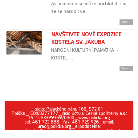
Asi málokdo se může pochlubit tím,
že se narodil ve…
Více...
NAVŠTIVTE NOVÉ EXPOZICE
KOSTELA SV. JAKUBA
NÁRODNÍ KULTURNÍ PAMÁTKA -
KOSTEL…
Více...
sídlo: Palackého nám. 160, 572 01
Polička_IČO:00277177_číslo účtu u České spořitelny a.s.:
19-1283399369/0800_www.policka.org
tel: 461 723 888_fax: 461 725 926_email:
urad@policka.org_el.podatelna:
epodatelna@policka.org_datová schránka: w87brph
Prohlášení o přístupnosti
O webu
Kontakt
Cookies