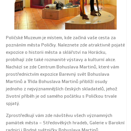
Poličské Muzeum je místem, kde začíná vaše cesta za
poznáním města Poličky. Naleznete zde atraktivně pojaté
expozice o historii města a sklářství na Horácku,
probíhají zde také rozmanité výstavy a kulturní akce.
Nachází se zde Centrum Bohuslava Martinů, které vám
prostřednictvím expozice Barevný svět Bohuslava
Martinů a Třída Bohuslava Martinů přiblíží osudy
jednoho z nejvýznamnějších českých skladatelů, jehož
životní příběh je od samého počátku s Poličkou trvale
spjatý.
Zprostředkují vám zde návštěvu všech významných
památek města – Středověkých hradeb, Galerie v Barokní
radnici i Rodné světničky Bohuslava Martinů.