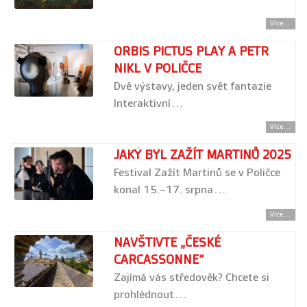
Více...
ORBIS PICTUS PLAY A PETR
NIKL V POLIČCE
Dvě výstavy, jeden svět fantazie
Interaktivní…
Více...
JAKÝ BYL ZAŽÍT MARTINŮ 2025
Festival Zažít Martinů se v Poličce
konal 15.–17. srpna…
Více...
NAVŠTIVTE „ČESKÉ
CARCASSONNE“
Zajímá vás středověk? Chcete si
prohlédnout…