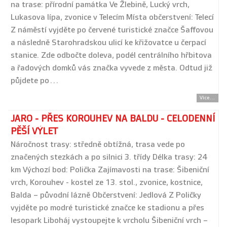
na trase: přírodní památka Ve Žlebině, Lucký vrch,
Lukasova lípa, zvonice v Telecím Místa občerstvení: Telecí
Z náměstí vyjděte po červené turistické značce Šaffovou
a následně Starohradskou ulicí ke křižovatce u čerpací
stanice. Zde odbočte doleva, podél centrálního hřbitova
a řadových domků vás značka vyvede z města. Odtud již
půjdete po…
Více...
JARO - PŘES KOROUHEV NA BALDU - CELODENNÍ
PĚŠÍ VÝLET
Náročnost trasy: středně obtížná, trasa vede po
značených stezkách a po silnici 3. třídy Délka trasy: 24
km Výchozí bod: Polička Zajímavosti na trase: Šibeniční
vrch, Korouhev - kostel ze 13. stol., zvonice, kostnice,
Balda – původní lázně Občerstvení: Jedlová Z Poličky
vyjděte po modré turistické značce ke stadionu a přes
lesopark Liboháj vystoupejte k vrcholu Šibeniční vrch –