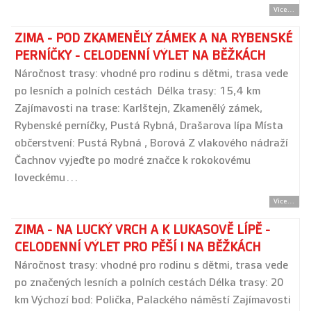
Více...
ZIMA - POD ZKAMENĚLÝ ZÁMEK A NA RYBENSKÉ
PERNÍČKY - CELODENNÍ VÝLET NA BĚŽKÁCH
Náročnost trasy: vhodné pro rodinu s dětmi, trasa vede
po lesních a polních cestách Délka trasy: 15,4 km
Zajímavosti na trase: Karlštejn, Zkamenělý zámek,
Rybenské perníčky, Pustá Rybná, Drašarova lípa Místa
občerstvení: Pustá Rybná , Borová Z vlakového nádraží
Čachnov vyjeďte po modré značce k rokokovému
loveckému…
Více...
ZIMA - NA LUCKÝ VRCH A K LUKASOVĚ LÍPĚ -
CELODENNÍ VÝLET PRO PĚŠÍ I NA BĚŽKÁCH
Náročnost trasy: vhodné pro rodinu s dětmi, trasa vede
po značených lesních a polních cestách Délka trasy: 20
km Výchozí bod: Polička, Palackého náměstí Zajímavosti