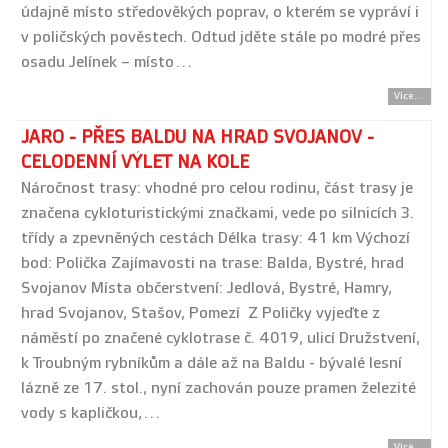
údajně místo středověkých poprav, o kterém se vypráví i
v poličských pověstech. Odtud jděte stále po modré přes
osadu Jelínek – místo…
Více...
JARO - PŘES BALDU NA HRAD SVOJANOV -
CELODENNÍ VÝLET NA KOLE
Náročnost trasy: vhodné pro celou rodinu, část trasy je
značena cykloturistickými značkami, vede po silnicích 3.
třídy a zpevněných cestách Délka trasy: 41 km Výchozí
bod: Polička Zajímavosti na trase: Balda, Bystré, hrad
Svojanov Místa občerstvení: Jedlová, Bystré, Hamry,
hrad Svojanov, Stašov, Pomezí Z Poličky vyjeďte z
náměstí po značené cyklotrase č. 4019, ulicí Družstvení,
k Troubným rybníkům a dále až na Baldu - bývalé lesní
lázně ze 17. stol., nyní zachován pouze pramen železité
vody s kapličkou,…
Více...