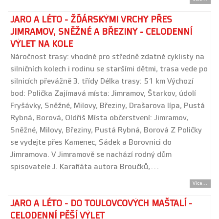
JARO A LÉTO - ŽĎÁRSKÝMI VRCHY PŘES
JIMRAMOV, SNĚŽNÉ A BŘEZINY - CELODENNÍ
VÝLET NA KOLE
Náročnost trasy: vhodné pro středně zdatné cyklisty na
silničních kolech i rodinu se staršími dětmi, trasa vede po
silnicích převážně 3. třídy Délka trasy: 51 km Výchozí
bod: Polička Zajímavá místa: Jimramov, Štarkov, údolí
Fryšávky, Sněžné, Milovy, Březiny, Drašarova lípa, Pustá
Rybná, Borová, Oldřiš Místa občerstvení: Jimramov,
Sněžné, Milovy, Březiny, Pustá Rybná, Borová Z Poličky
se vydejte přes Kamenec, Sádek a Borovnici do
Jimramova. V Jimramově se nachází rodný dům
spisovatele J. Karafiáta autora Broučků,…
Více...
JARO A LÉTO - DO TOULOVCOVÝCH MAŠTALÍ -
CELODENNÍ PĚŠÍ VÝLET