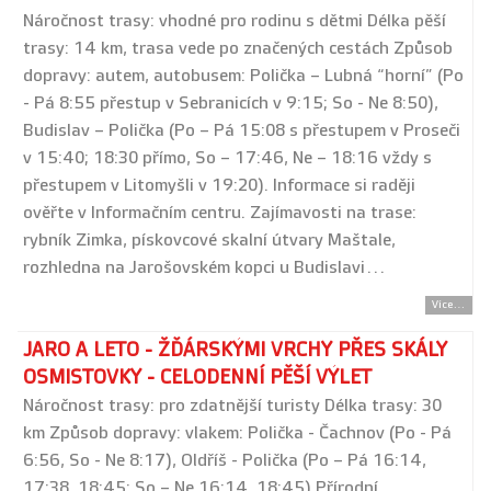
Náročnost trasy: vhodné pro rodinu s dětmi Délka pěší
trasy: 14 km, trasa vede po značených cestách Způsob
dopravy: autem, autobusem: Polička – Lubná “horní” (Po
- Pá 8:55 přestup v Sebranicích v 9:15; So - Ne 8:50),
Budislav – Polička (Po – Pá 15:08 s přestupem v Proseči
v 15:40; 18:30 přímo, So – 17:46, Ne – 18:16 vždy s
přestupem v Litomyšli v 19:20). Informace si raději
ověřte v Informačním centru. Zajímavosti na trase:
rybník Zimka, pískovcové skalní útvary Maštale,
rozhledna na Jarošovském kopci u Budislavi…
Více...
JARO A LETO - ŽĎÁRSKÝMI VRCHY PŘES SKÁLY
OSMISTOVKY - CELODENNÍ PĚŠÍ VÝLET
Náročnost trasy: pro zdatnější turisty Délka trasy: 30
km Způsob dopravy: vlakem: Polička - Čachnov (Po - Pá
6:56, So - Ne 8:17), Oldříš - Polička (Po – Pá 16:14,
17:38, 18:45; So – Ne 16:14, 18:45) Přírodní