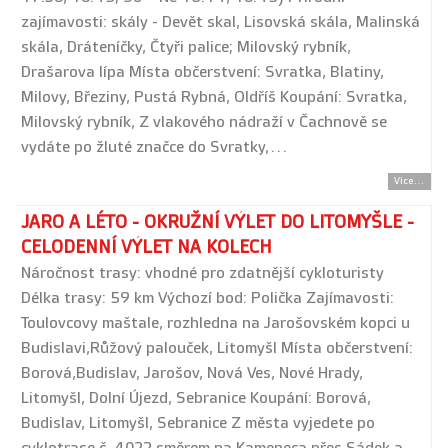
zajímavosti: skály - Devět skal, Lisovská skála, Malinská
skála, Dráteníčky, Čtyři palice; Milovský rybník,
Drašarova lípa Místa občerstvení: Svratka, Blatiny,
Milovy, Březiny, Pustá Rybná, Oldříš Koupání: Svratka,
Milovský rybník, Z vlakového nádraží v Čachnově se
vydáte po žluté značce do Svratky,…
Více...
JARO A LÉTO - OKRUŽNÍ VÝLET DO LITOMYŠLE -
CELODENNÍ VÝLET NA KOLECH
Náročnost trasy: vhodné pro zdatnější cykloturisty
Délka trasy: 59 km Výchozí bod: Polička Zajímavosti:
Toulovcovy maštale, rozhledna na Jarošovském kopci u
Budislavi,Růžový palouček, Litomyšl Místa občerstvení:
Borová,Budislav, Jarošov, Nová Ves, Nové Hrady,
Litomyšl, Dolní Újezd, Sebranice Koupání: Borová,
Budislav, Litomyšl, Sebranice Z města vyjedete po