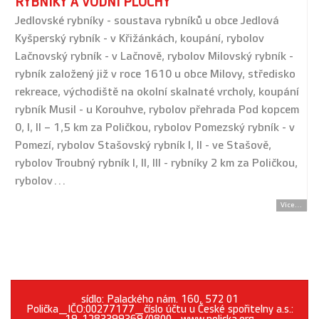
RYBNÍKY A VODNÍ PLOCHY
Jedlovské rybníky - soustava rybníků u obce Jedlová
Kyšperský rybník - v Křižánkách, koupání, rybolov
Lačnovský rybník - v Lačnově, rybolov Milovský rybník -
rybník založený již v roce 1610 u obce Milovy, středisko
rekreace, východiště na okolní skalnaté vrcholy, koupání
rybník Musil - u Korouhve, rybolov přehrada Pod kopcem
0, I, II – 1,5 km za Poličkou, rybolov Pomezský rybník - v
Pomezí, rybolov Stašovský rybník I, II - ve Stašově,
rybolov Troubný rybník I, II, III - rybníky 2 km za Poličkou,
rybolov…
Více...
sídlo: Palackého nám. 160, 572 01
Polička_IČO:00277177_číslo účtu u České spořitelny a.s.: