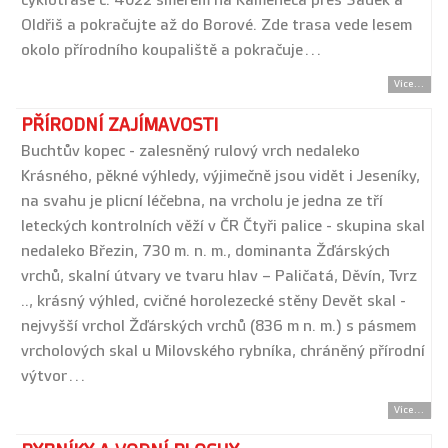
cyklotrase č. 4022 směrem na Kameneca přes Sádek a
Oldřiš a pokračujte až do Borové. Zde trasa vede lesem
okolo přírodního koupaliště a pokračuje…
Více...
PŘÍRODNÍ ZAJÍMAVOSTI
Buchtův kopec - zalesněný rulový vrch nedaleko
Krásného, pěkné výhledy, výjimečně jsou vidět i Jeseníky,
na svahu je plicní léčebna, na vrcholu je jedna ze tří
leteckých kontrolních věží v ČR Čtyři palice - skupina skal
nedaleko Březin, 730 m. n. m., dominanta Žďárských
vrchů, skalní útvary ve tvaru hlav – Paličatá, Děvín, Tvrz
.., krásný výhled, cvičné horolezecké stěny Devět skal -
nejvyšší vrchol Žďárských vrchů (836 m n. m.) s pásmem
vrcholových skal u Milovského rybníka, chráněný přírodní
výtvor…
Více...