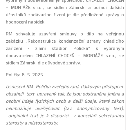
vybraným dodavatelem je společnost CHLAZENÍ CHOCEŇ
– MONTÁŽE s.r.o., se sídlem Zámrsk, a pořadí dalších
účastníků zadávacího řízení je dle předložené zprávy o
hodnocení nabídek.
RM schvaluje uzavření smlouvy o dílo na veřejnou
zakázku „Rekonstrukce kondenzační strany chladicího
zařízení - zimní stadion Polička“ s vybraným
dodavatelem CHLAZENÍ CHOCEŇ – MONTÁŽE s.r.o., se
sídlem Zámrsk, dle důvodové zprávy.
Polička 6. 5. 2025
Usnesení RM Polička zveřejňovaná dálkovým přístupem
obsahují text upravený tak, že jsou odstraněna jména a
osobní údaje fyzických osob a další údaje, které zákon
neumožňuje uveřejňovat (tzv. anonymizovaný text);
originální text je k dispozici v kanceláři sekretariátu
starosty a místostarosty.