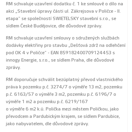
RM schvaluje uzavření dodatku č. 1 ke smlouvě o dílo na
akci „Stavební úpravy části ul. Zákrejsova v Poličce - II.
etapa“ se společností SWIETELSKY stavební s.r.o., se
sídlem České Budějovice, dle důvodové zprávy.
RM schvaluje uzavření smlouvy o sdružených službách
dodávky elektřiny pro stavbu „Dešťová zdrž na odlehčení
pod OK 4 v Poličce“ - EAN 859182400709124453 s
innogy Energie, s.r.o., se sídlem Praha, dle důvodové
zprávy.
RM doporučuje schválit bezúplatný převod vlastnického
práva k pozemku p.č. 3274/7 o výměře 13 m2, pozemku
p.č. 6163/57 o výměře 3 m2, pozemku p.č. 6196/7 o
výměře 1 m2 a pozemku p.č. 6219/167
o výměře 6 m2 k.ú. Polička mezi městem Poličkou, jako
převodcem a Pardubickým krajem, se sídlem Pardubice,
jako nabyvatelem, dle důvodové zprávy.