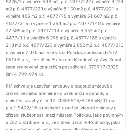
5226/3 o výměře 549 m2, p.č. 4877/222 o výměře 8 224
m2 p.č. 4877/220 o výměře 8 150 m2 p.č. 4877/221 o
výměře 485 m2 p.č. 4877/95 o výměře 51 607 m2 p.č.
4877/215 o výměře 1 254 m2 p.č. 4877/148 o výměře
22 585 m2 p.č. 4877/214 o výměře 6 353 m2 p.č.
4877/11 o výměře 6 396 m2 p.č. 4877/188 o výměře
218 m2 p.č. 4877/226 o výměře 2 852 m2 p.č. 4877/213
o výměře 7 070 m2 vše v k.ú. Polička, společnosti STV
GROUP a.s., se sídlem Praha dle důvodové zprávy. Kupní
cena stanovená znaleckým posudkem č. 073917/2025
činí 4 799 474 Kč.
RM schvaluje uzavření smlouvy o budoucí smlouvě o
zřízení věcného břemene - služebnosti a dohody o
umístění stavby č. IV-12-20306516/SOBS VB/01 na
p.p.č. 5422/16 a následné uzavření vlastní smlouvy o
zřízení služebnosti mezi městem Poličkou, jako povinným
a ČEZ Distribuce, a.s., se sídlem Děčín IV-Podmokly, jako
oprávněným z věcného břemene, dle důvodové zprávy.