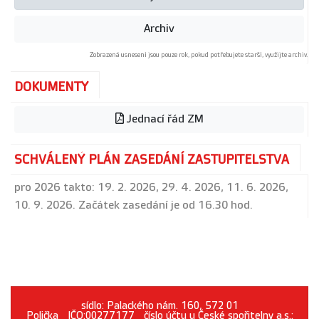
Archiv
Zobrazená usnesení jsou pouze rok, pokud potřebujete starší, využijte archiv.
DOKUMENTY
Jednací řád ZM
SCHVÁLENÝ PLÁN ZASEDÁNÍ ZASTUPITELSTVA
pro 2026 takto: 19. 2. 2026, 29. 4. 2026, 11. 6. 2026,
10. 9. 2026. Začátek zasedání je od 16.30 hod.
sídlo: Palackého nám. 160, 572 01
Polička_IČO:00277177_číslo účtu u České spořitelny a.s.: