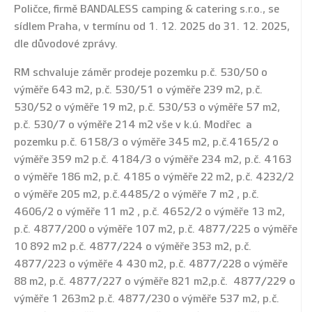
Poličce, firmě BANDALESS camping & catering s.r.o., se
sídlem Praha, v termínu od 1. 12. 2025 do 31. 12. 2025,
dle důvodové zprávy.
RM schvaluje záměr prodeje pozemku p.č. 530/50 o
výměře 643 m2, p.č. 530/51 o výměře 239 m2, p.č.
530/52 o výměře 19 m2, p.č. 530/53 o výměře 57 m2,
p.č. 530/7 o výměře 214 m2 vše v k.ú. Modřec a
pozemku p.č. 6158/3 o výměře 345 m2, p.č.4165/2 o
výměře 359 m2 p.č. 4184/3 o výměře 234 m2, p.č. 4163
o výměře 186 m2, p.č. 4185 o výměře 22 m2, p.č. 4232/2
o výměře 205 m2, p.č.4485/2 o výměře 7 m2 , p.č.
4606/2 o výměře 11 m2 , p.č. 4652/2 o výměře 13 m2,
p.č. 4877/200 o výměře 107 m2, p.č. 4877/225 o výměře
10 892 m2 p.č. 4877/224 o výměře 353 m2, p.č.
4877/223 o výměře 4 430 m2, p.č. 4877/228 o výměře
88 m2, p.č. 4877/227 o výměře 821 m2,p.č. 4877/229 o
výměře 1 263m2 p.č. 4877/230 o výměře 537 m2, p.č.