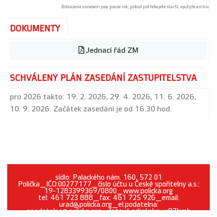
Zobrazená usnesení jsou pouze rok, pokud potřebujete starší, využijte archiv.
DOKUMENTY
Jednací řád ZM
SCHVÁLENÝ PLÁN ZASEDÁNÍ ZASTUPITELSTVA
pro 2026 takto: 19. 2. 2026, 29. 4. 2026, 11. 6. 2026,
10. 9. 2026. Začátek zasedání je od 16.30 hod.
sídlo: Palackého nám. 160, 572 01
Polička_IČO:00277177_číslo účtu u České spořitelny a.s.:
19-1283399369/0800_www.policka.org
tel: 461 723 888_fax: 461 725 926_email:
urad@policka.org_el.podatelna:
epodatelna@policka.org_datová schránka: w87brph