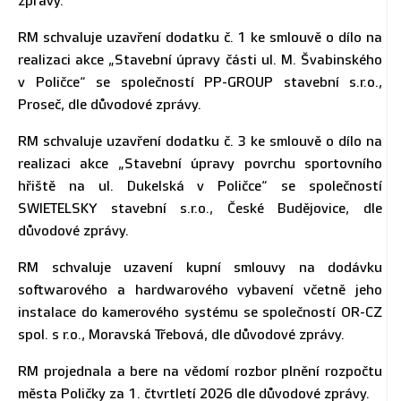
zprávy.
RM schvaluje uzavření dodatku č. 1 ke smlouvě o dílo na
realizaci akce „Stavební úpravy části ul. M. Švabinského
v Poličce“ se společností PP-GROUP stavební s.r.o.,
Proseč, dle důvodové zprávy.
RM schvaluje uzavření dodatku č. 3 ke smlouvě o dílo na
realizaci akce „Stavební úpravy povrchu sportovního
hřiště na ul. Dukelská v Poličce“ se společností
SWIETELSKY stavební s.r.o., České Budějovice, dle
důvodové zprávy.
RM schvaluje uzavení kupní smlouvy na dodávku
softwarového a hardwarového vybavení včetně jeho
instalace do kamerového systému se společností OR-CZ
spol. s r.o., Moravská Třebová, dle důvodové zprávy.
RM projednala a bere na vědomí rozbor plnění rozpočtu
města Poličky za 1. čtvrtletí 2026 dle důvodové zprávy.