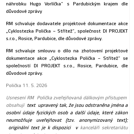
náhrobku Hugo Vorlíčka“ s Pardubickým krajem dle
důvodové zprávy
RM schvaluje dodavatele projektové dokumentace akce
„Cyklostezka Polička – Střítež“, společnost DI PROJEKT
s.r.o., Rosice, Pardubice, dle důvodové zprávy.
RM schvaluje smlouvu o dílo na zhotovení projektové
dokumentace akce „Cyklostezka Polička – Střítež“ se
společností DI PROJEKT s.r.o., Rosice, Pardubice, dle
důvodové zprávy.
Polička 11. 5. 2026
Usnesení RM Polička zveřejňovaná dálkovým přístupem
obsahují
text upravený tak, že jsou odstraněna jména a
osobní údaje fyzických osob a další údaje, které zákon
neumožňuje uveřejňovat (tzv. anonymizovaný text);
originální text je k dispozici v
kanceláři sekretariátu