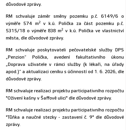
důvodové zprávy.
RM schvaluje záměr směny pozemku p.č. 6149/6 o
2
výměře 574 m
v k.ú. Polička za část pozemku p.č.
2
5315/18 o výměře 838 m
v k.ú. Polička ve vlastnictví
města, dle důvodové zprávy.
RM schvaluje poskytovateli pečovatelské služby DPS
„Penzion“ Polička,
avedení
fakultativního úkonu
„Doprava uživatele v rámci služby (k lékaři, na úřady
apod.)“ a aktualizaci ceníku s účinností od 1. 6. 2026, dle
důvodové zprávy.
RM schvaluje realizaci projektu participativního rozpočtu
"Oživení kašny v Šaffově ulici" dle důvodové zprávy.
RM schvaluje realizaci projektu participativního rozpočtu
"Tůňka a naučné stezky - zastavení č. 9" dle důvodové
zprávy.