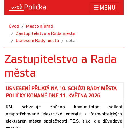
MENU
Úvod
Město a úřad
Zastupitelstvo a Rada města
Usnesení Rady města
detail
Zastupitelstvo a Rada
města
USNESENÍ PŘIJATÁ NA 10. SCHŮZI RADY MĚSTA
POLIČKY KONANÉ DNE 11. KVĚTNA 2026
RM schvaluje způsob komunitního sdílení
nespotřebované elektrické energie z fotovoltaických
elektráren města společnosti T.E.S. s.r.o. dle důvodové