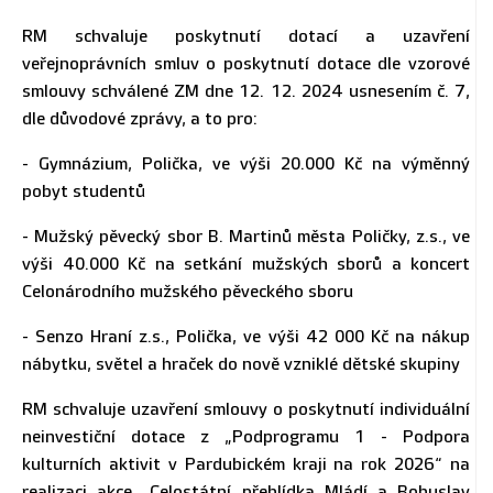
RM schvaluje poskytnutí dotací a uzavření
veřejnoprávních smluv o poskytnutí dotace dle vzorové
smlouvy schválené ZM dne 12. 12. 2024 usnesením č. 7,
dle důvodové zprávy, a to pro:
- Gymnázium, Polička, ve výši 20.000 Kč na výměnný
pobyt studentů
- Mužský pěvecký sbor B. Martinů města Poličky, z.s., ve
výši 40.000 Kč na setkání mužských sborů a koncert
Celonárodního mužského pěveckého sboru
- Senzo Hraní z.s., Polička, ve výši 42 000 Kč na nákup
nábytku, světel a hraček do nově vzniklé dětské skupiny
RM schvaluje uzavření smlouvy o poskytnutí individuální
neinvestiční dotace z „Podprogramu 1 - Podpora
kulturních aktivit v Pardubickém kraji na rok 2026“ na
realizaci akce „Celostátní přehlídka Mládí a Bohuslav