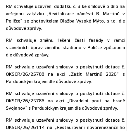
RM schvaluje uzavření dodatku č. 3 ke smlouvě o dílo na
veřejnou zakázku „Revitalizace náměstí B. Martinů v
Poličce“ se zhotovitelem Dlažba Vysoké Mýto, s.r.o. dle
důvodové zprávy.
RM schvaluje změnu řešení části fasády v rámci
stavebních úprav zimního stadionu v Poličce způsobem
dle důvodové zprávy.
RM schvaluje uzavření smlouvy o poskytnutí dotace č.
OKSCR/26/25788 na akci „Zažít Martinů 2026“ s
Pardubickým krajem dle důvodové zprávy.
RM schvaluje uzavření smlouvy o poskytnutí dotace č.
OKSCR/26/25786 na akci „Divadelní pouť na hradě
Svojanov“ s Pardubickým krajem dle důvodové zprávy.
RM schvaluje uzavření smlouvy o poskytnutí dotace č.
OKSCR/26/26114 na „Restaurování novorenezančního