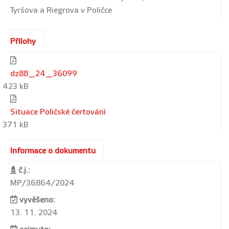
Tyršova a Riegrova v Poličce
Přílohy
dz88_24_36099
423 kB
Situace Poličské čertování
371 kB
Informace o dokumentu
č.j.:
MP/36864/2024
vyvěšeno:
13. 11. 2024