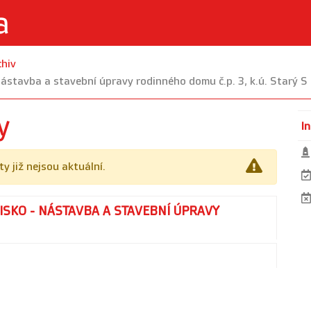
chiv
ástavba a stavební úpravy rodinného domu č.p. 3, k.ú. Starý S
y
I
y již nejsou aktuální.
SKO - NÁSTAVBA A STAVEBNÍ ÚPRAVY