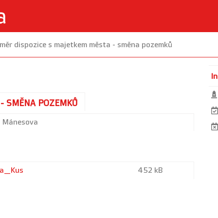
měr dispozice s majetkem města - směna pozemků
I
 - SMĚNA POZEMKŮ
ta Mánesova
va_Kus
452 kB