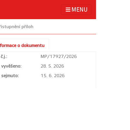
MENU
ístupnění příloh
nformace o dokumentu
č.j.:
MP/17927/2026
vyvěšeno:
28. 5. 2026
sejmuto:
15. 6. 2026