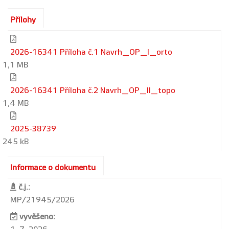
Přílohy
2026-16341 Příloha č.1 Navrh_OP_I_orto
1,1 MB
2026-16341 Příloha č.2 Navrh_OP_II_topo
1,4 MB
2025-38739
245 kB
Informace o dokumentu
č.j.:
MP/21945/2026
vyvěšeno: