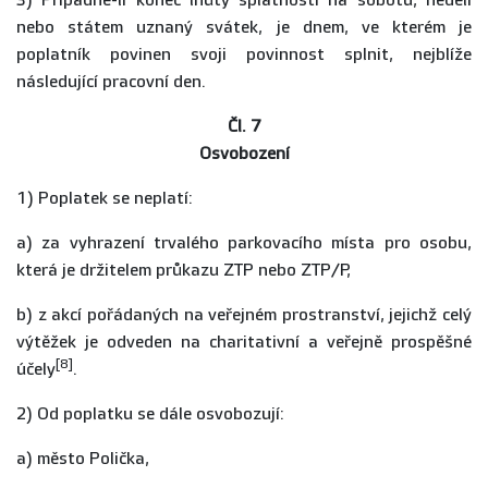
3) Připadne-li konec lhůty splatnosti na sobotu, neděli
nebo státem uznaný svátek, je dnem, ve kterém je
poplatník povinen svoji povinnost splnit, nejblíže
následující pracovní den.
Čl. 7
Osvobození
1) Poplatek se neplatí:
a) za vyhrazení trvalého parkovacího místa pro osobu,
která je držitelem průkazu ZTP nebo ZTP/P,
b) z akcí pořádaných na veřejném prostranství, jejichž celý
výtěžek je odveden na charitativní a veřejně prospěšné
[8]
účely
.
2) Od poplatku se dále osvobozují:
a) město Polička,