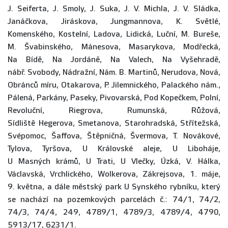
J. Seiferta, J. Smoly, J. Suka, J. V. Michla, J. V. Sládka,
Janáčkova, Jiráskova, Jungmannova, K. Světlé,
Komenského, Kostelní, Ladova, Lidická, Luční, M. Bureše,
M. Švabinského, Mánesova, Masarykova, Modřecká,
Na Bídě, Na Jordáně, Na Valech, Na Vyšehradě,
nábř. Svobody, Nádražní, Nám. B. Martinů, Nerudova, Nová,
Obránců míru, Otakarova, P. Jilemnického, Palackého nám.,
Pálená, Parkány, Paseky, Pivovarská, Pod Kopečkem, Polní,
Revoluční, Riegrova, Rumunská, Růžová,
Sídliště Hegerova, Smetanova, Starohradská, Střítežská,
Svépomoc, Šaffova, Štěpničná, Švermova, T. Novákové,
Tylova, Tyršova, U Královské aleje, U Liboháje,
U Masných krámů, U Trati, U Vlečky, Úzká, V. Hálka,
Václavská, Vrchlického, Wolkerova, Zákrejsova, 1. máje,
9. května, a dále městský park U Synského rybníku, který
se nachází na pozemkových parcelách č.: 74/1, 74/2,
74/3, 74/4, 249, 4789/1, 4789/3, 4789/4, 4790,
5913/17, 6231/1.