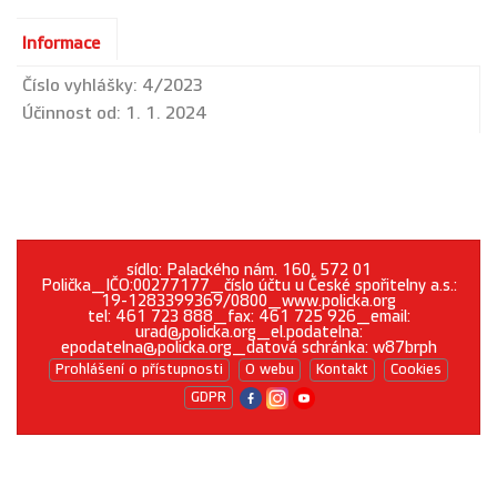
Informace
Číslo vyhlášky:
4/2023
Účinnost od: 1. 1. 2024
sídlo: Palackého nám. 160, 572 01
Polička_IČO:00277177_číslo účtu u České spořitelny a.s.:
19-1283399369/0800_www.policka.org
tel: 461 723 888_fax: 461 725 926_email:
urad@policka.org_el.podatelna:
epodatelna@policka.org_datová schránka: w87brph
Prohlášení o přístupnosti
O webu
Kontakt
Cookies
GDPR