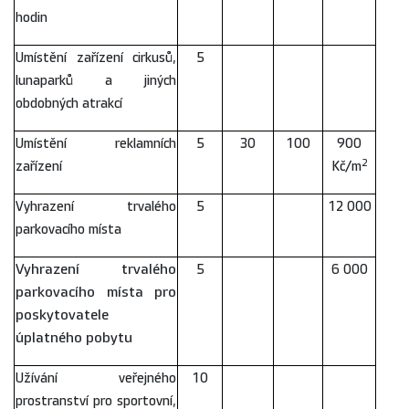
hodin
Umístění zařízení cirkusů,
5
lunaparků a jiných
obdobných atrakcí
Umístění reklamních
5
30
100
900
2
zařízení
Kč/m
Vyhrazení trvalého
5
12 000
parkovacího místa
Vyhrazení trvalého
5
6 000
parkovacího místa pro
poskytovatele
úplatného pobytu
Užívání veřejného
10
prostranství pro sportovní,