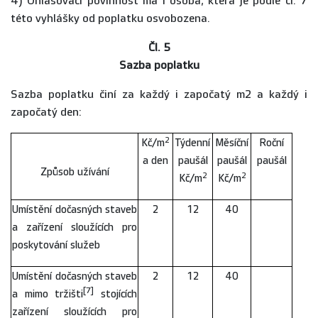
4) Ohlašovací povinnost má i osoba, která je podle čl. 7
této vyhlášky od poplatku osvobozena.
Čl. 5
Sazba poplatku
Sazba poplatku činí za každý i započatý m2 a každý i
započatý den:
2
Kč/m
Týdenní
Měsíční
Roční
a den
paušál
paušál
paušál
Způsob užívání
2
2
Kč/m
Kč/m
Umístění dočasných staveb
2
12
40
a zařízení sloužících pro
poskytování služeb
Umístění dočasných staveb
2
12
40
[7]
a mimo tržišti
stojících
zařízení sloužících pro