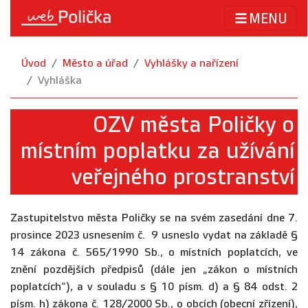
MENU
Úvod
Město a úřad
Vyhlášky a nařízení
Vyhláška
OZV města Poličky o
místním poplatku za užívání
veřejného prostranství
Zastupitelstvo města Poličky se na svém zasedání dne 7.
prosince 2023 usnesením č. 9 usneslo vydat na základě §
14 zákona č. 565/1990 Sb., o místních poplatcích, ve
znění pozdějších předpisů (dále jen „zákon o místních
poplatcích“), a v souladu s § 10 písm. d) a § 84 odst. 2
písm. h) zákona č. 128/2000 Sb., o obcích (obecní zřízení),