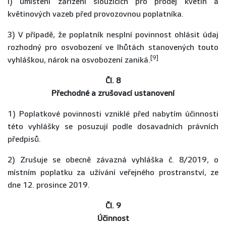
i) umístění zařízení sloužících pro prodej květin a
květinových vazeb před provozovnou poplatníka.
3) V případě, že poplatník nesplní povinnost ohlásit údaj
rozhodný pro osvobození ve lhůtách stanovených touto
[9]
vyhláškou, nárok na osvobození zaniká.
Čl. 8
Přechodné a zrušovací ustanovení
1) Poplatkové povinnosti vzniklé před nabytím účinnosti
této vyhlášky se posuzují podle dosavadních právních
předpisů.
2) Zrušuje se obecně závazná vyhláška č. 8/2019, o
místním poplatku za užívání veřejného prostranství, ze
dne 12. prosince 2019.
Čl. 9
Účinnost