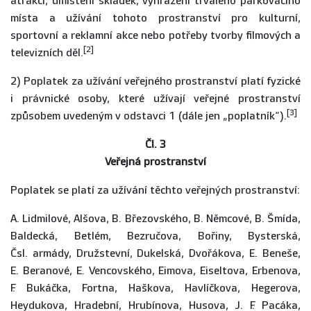
atrakcí, umístění skládek, vyhrazení trvalého parkovacího
místa a užívání tohoto prostranství pro kulturní,
sportovní a reklamní akce nebo potřeby tvorby filmových a
[2]
televizních děl.
2) Poplatek za užívání veřejného prostranství platí fyzické
i právnické osoby, které užívají veřejné prostranství
[3]
způsobem uvedeným v odstavci 1 (dále jen „poplatník“).
Čl. 3
Veřejná prostranství
Poplatek se platí za užívání těchto veřejných prostranství:
A. Lidmilové, Alšova, B. Březovského, B. Němcové, B. Šmída,
Baldecká, Betlém, Bezručova, Bořiny, Bysterská,
Čsl. armády, Družstevní, Dukelská, Dvořákova, E. Beneše,
E. Beranové, E. Vencovského, Eimova, Eiseltova, Erbenova,
F. Bukáčka, Fortna, Haškova, Havlíčkova, Hegerova,
Heydukova, Hradební, Hrubínova, Husova, J. F. Pacáka,