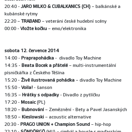
20:40 -
JARO MILKO & CUBALKANICS (CH)
– balkánské a
kubánské rytmy
22:20 –
TRABAND
– veteráni české hudební scény
00:00 -
Vložte kočku
– emo/elektronika
sobota 12. července 2014
14:00 -
Praprapohádka
- divadlo Toy Machine
14:35 -
Beata Bocek a přátelé
– multi-instrumentální
písničkářka z Českého Těšína
15:20 -
Živě ilustrovaná pohádka
– divadlo Toy Machine
15:50 -
Voila!
- šanson
16:35 –
Hrátky s odpadky
- Divadlo z pytlíčku
17:20 -
Mosaic
(PL)
18:20 –
Bubnování
– Zeměznění - Bety a Pavel Jasanských
18:50 –
Kieslowski
– acoustic alternative
20:30 -
PRAGO UNION + Champion Sound
– hip-hop
22:10 -
SÖNDÖRGÖ
(HU) – cimbál a housle s maďarským