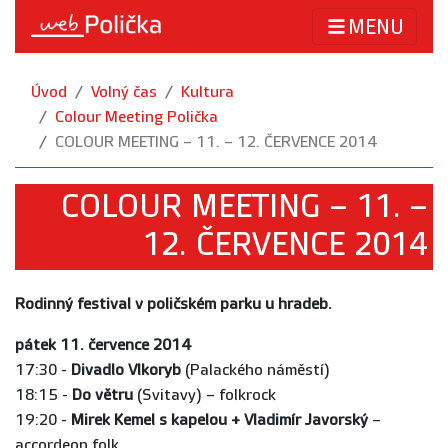
MENU
Úvod
Volný čas
Kultura
Colour Meeting Polička
COLOUR MEETING – 11. – 12. ČERVENCE 2014
COLOUR MEETING – 11. –
12. ČERVENCE 2014
Rodinný festival v poličském parku u hradeb.
pátek 11. července
2014
17:30 -
Divadlo Vlkoryb
(Palackého náměstí)
18:15 -
Do větru
(Svitavy) – folkrock
19:20 -
Mirek Kemel s kapelou + Vladimír Javorský
–
accordeon folk