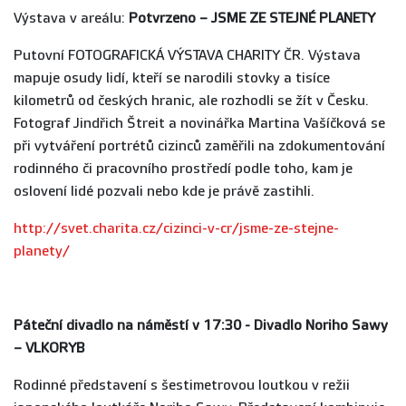
Výstava v areálu:
Potvrzeno – JSME ZE STEJNÉ PLANETY
Putovní FOTOGRAFICKÁ VÝSTAVA CHARITY ČR. Výstava
mapuje osudy lidí, kteří se narodili stovky a tisíce
kilometrů od českých hranic, ale rozhodli se žít v Česku.
Fotograf Jindřich Štreit a novinářka Martina Vašíčková se
při vytváření portrétů cizinců zaměřili na zdokumentování
rodinného či pracovního prostředí podle toho, kam je
oslovení lidé pozvali nebo kde je právě zastihli.
http://svet.charita.cz/cizinci-v-cr/jsme-ze-stejne-
planety/
Páteční divadlo na náměstí v 17:30 -
Divadlo Noriho Sawy
– VLKORYB
Rodinné představení s šestimetrovou loutkou v režii