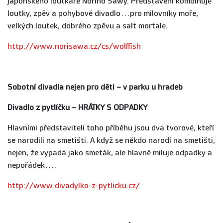
japonského loutkáře Noriho Sawy. Představení kombinuje
loutky, zpěv a pohybové divadlo…pro milovníky moře,
velkých loutek, dobrého zpěvu a salt mortale.
http://www.norisawa.cz/cs/wolffish
Sobotní divadla nejen pro děti – v parku u hradeb
Divadlo z pytlíčku – HRÁTKY S ODPADKY
Hlavními představiteli toho příběhu jsou dva tvorové, kteří
se narodili na smetišti. A když se někdo narodí na smetišti,
nejen, že vypadá jako smeták, ale hlavně miluje odpadky a
nepořádek….
http://www.divadylko-z-pytlicku.cz/