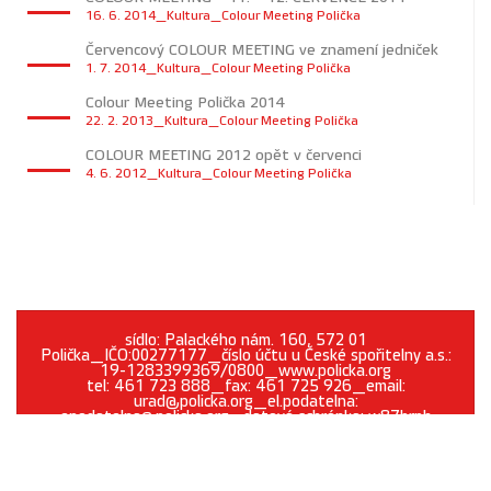
16. 6. 2014_Kultura_Colour Meeting Polička
Červencový COLOUR MEETING ve znamení jedniček
1. 7. 2014_Kultura_Colour Meeting Polička
Colour Meeting Polička 2014
22. 2. 2013_Kultura_Colour Meeting Polička
COLOUR MEETING 2012 opět v červenci
4. 6. 2012_Kultura_Colour Meeting Polička
sídlo: Palackého nám. 160, 572 01
Polička_IČO:00277177_číslo účtu u České spořitelny a.s.:
19-1283399369/0800_www.policka.org
tel: 461 723 888_fax: 461 725 926_email:
urad@policka.org_el.podatelna:
epodatelna@policka.org_datová schránka: w87brph
Prohlášení o přístupnosti
O webu
Kontakt
Cookies
GDPR