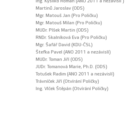
Ing. Kysilko Roman (ANO 2011 a nezávislí )
Martinů Jaroslav (ODS)
Mgr. Matouš Jan (Pro Poličku)
Mgr. Matouš Milan (Pro Poličku)
MUDr. Plšek Martin (ODS)
RNDr. Skalníková Eva (Pro Poličku)
Mgr. Šafář David (KDU-ČSL)
Štefka Pavel (ANO 2011 a nezávislí)
MUDr. Toman Jiří (ODS)
JUDr. Tomanová Marie, Ph.D. (ODS)
Totušek Radim (ANO 2011 a nezávislí)
Trávníček Jiří (Otvírání Poličky)
Ing. Vlček Štěpán (Otvírání Poličky)