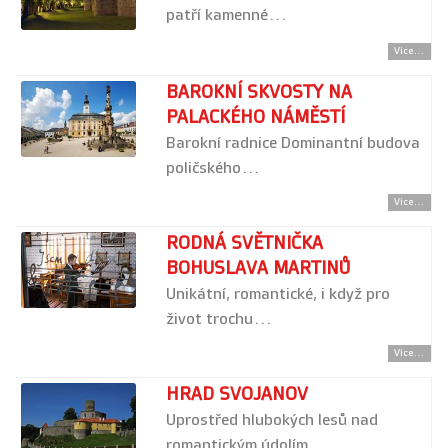
patří kamenné…
Více...
BAROKNÍ SKVOSTY NA
PALACKÉHO NÁMĚSTÍ
Barokní radnice Dominantní budova
poličského…
Více...
RODNÁ SVĚTNIČKA
BOHUSLAVA MARTINŮ
Unikátní, romantické, i když pro
život trochu…
Více...
HRAD SVOJANOV
Uprostřed hlubokých lesů nad
romantickým údolím…