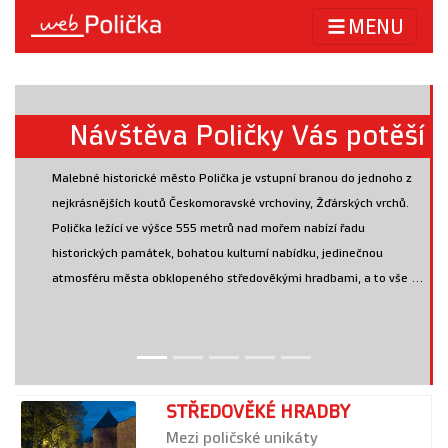
MENU
Návštěva Poličky Vás potěší
Malebné historické město Polička je vstupní branou do jednoho z
nejkrásnějších koutů Českomoravské vrchoviny, Žďárských vrchů.
Polička ležící ve výšce 555 metrů nad mořem nabízí řadu
historických památek, bohatou kulturní nabídku, jedinečnou
atmosféru města obklopeného středověkými hradbami, a to vše ...
STŘEDOVĚKÉ HRADBY
Mezi poličské unikáty