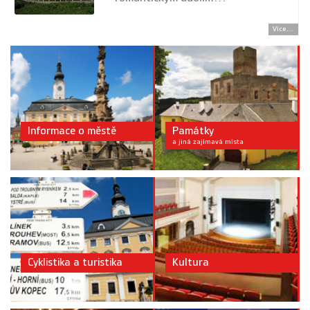
Více...
Informace o městě
Památky
a jiná zajímavá místa
Cyklistika a turistika
Kultura