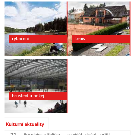
rybaření
tenis
bruslení a hokej
Kulturní aktuality
Prázdniny v Poličce ... co vidět, slyšet, zažít!