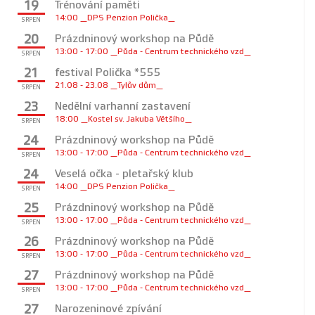
19
Trénování paměti
14:00 _DPS Penzion Polička_
SRPEN
20
Prázdninový workshop na Půdě
13:00 - 17:00 _Půda - Centrum technického vzd_
SRPEN
21
festival Polička *555
21.08 - 23.08 _Tylův dům_
SRPEN
23
Nedělní varhanní zastavení
18:00 _Kostel sv. Jakuba Většího_
SRPEN
24
Prázdninový workshop na Půdě
13:00 - 17:00 _Půda - Centrum technického vzd_
SRPEN
24
Veselá očka - pletařský klub
14:00 _DPS Penzion Polička_
SRPEN
25
Prázdninový workshop na Půdě
13:00 - 17:00 _Půda - Centrum technického vzd_
SRPEN
26
Prázdninový workshop na Půdě
13:00 - 17:00 _Půda - Centrum technického vzd_
SRPEN
27
Prázdninový workshop na Půdě
13:00 - 17:00 _Půda - Centrum technického vzd_
SRPEN
27
Narozeninové zpívání