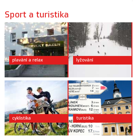
Sport a turistika
plavání a relax
lyžování
cyklistika
turistika