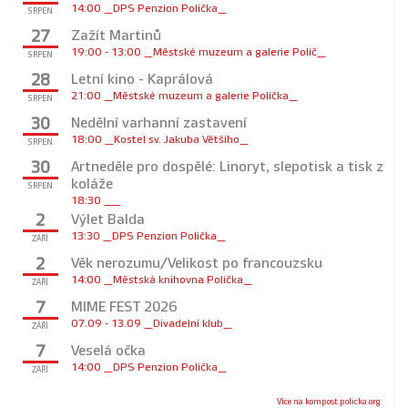
14:00 _DPS Penzion Polička_
SRPEN
27
Zažít Martinů
19:00 - 13:00 _Městské muzeum a galerie Polič_
SRPEN
28
Letní kino - Kaprálová
21:00 _Městské muzeum a galerie Polička_
SRPEN
30
Nedělní varhanní zastavení
18:00 _Kostel sv. Jakuba Většího_
SRPEN
30
Artneděle pro dospělé: Linoryt, slepotisk a tisk z
koláže
SRPEN
18:30 __
2
Výlet Balda
13:30 _DPS Penzion Polička_
ZÁŘÍ
2
Věk nerozumu/Velikost po francouzsku
14:00 _Městská knihovna Polička_
ZÁŘÍ
7
MIME FEST 2026
07.09 - 13.09 _Divadelní klub_
ZÁŘÍ
7
Veselá očka
14:00 _DPS Penzion Polička_
ZÁŘÍ
Více na kompost.policka.org