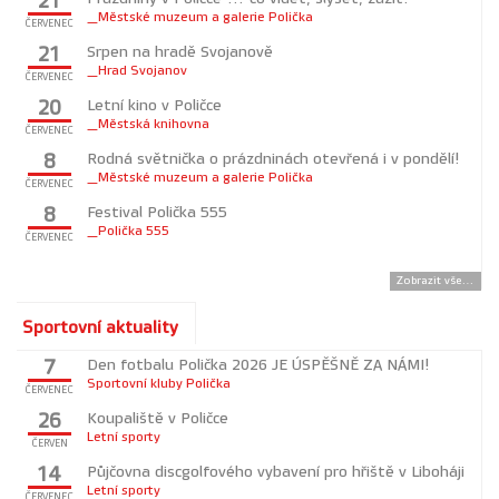
21
_Městské muzeum a galerie Polička
ČERVENEC
Srpen na hradě Svojanově
21
_Hrad Svojanov
ČERVENEC
Letní kino v Poličce
20
_Městská knihovna
ČERVENEC
Rodná světnička o prázdninách otevřená i v pondělí!
8
_Městské muzeum a galerie Polička
ČERVENEC
Festival Polička 555
8
_Polička 555
ČERVENEC
Zobrazit vše...
Sportovní aktuality
Den fotbalu Polička 2026 JE ÚSPĚŠNĚ ZA NÁMI!
7
Sportovní kluby Polička
ČERVENEC
Koupaliště v Poličce
26
Letní sporty
ČERVEN
Půjčovna discgolfového vybavení pro hřiště v Liboháji
14
Letní sporty
ČERVENEC