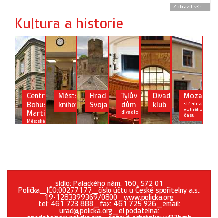
Zobrazit vše...
Kultura a historie
Centrum
Městská
Hrad
Tylův
Divadelní
Mozaika
Bohuslava
knihovna
Svojanov
dům
klub
středisko
volného
Martinů
divadlo
času
Městské
muzeum
sídlo: Palackého nám. 160, 572 01
Polička_IČO:00277177_číslo účtu u České spořitelny a.s.:
19-1283399369/0800_www.policka.org
tel: 461 723 888_fax: 461 725 926_email:
urad@policka.org_el.podatelna:
epodatelna@policka.org_datová schránka: w87brph