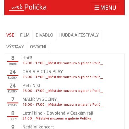
MENU
VŠE
FILM
DIVADLO
HUDBA A FESTIVALY
VÝSTAVY
OSTATNÍ
8
Hoří!
16:00 - 17:00 _Městské muzeum a galerie Polič_
ÚNOR
24
ORBIS PICTUS PLAY
16:00 - 17:00 _Městské muzeum a galerie Polič_
KVĚTEN
24
Petr Nikl
16:00 - 17:00 _Městské muzeum a galerie Polič_
KVĚTEN
7
MALÍŘ VYSOČINY
16:00 - 17:00 _Městské muzeum a galerie Polič_
ČERVEN
8
Letní kino - Dovolená v Českém ráji
21:00 _Městské muzeum a galerie Polička_
SRPEN
9
Nedělní koncert