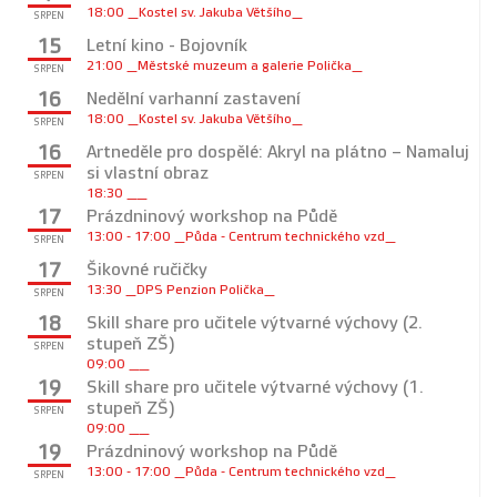
18:00 _Kostel sv. Jakuba Většího_
SRPEN
15
Letní kino - Bojovník
21:00 _Městské muzeum a galerie Polička_
SRPEN
16
Nedělní varhanní zastavení
18:00 _Kostel sv. Jakuba Většího_
SRPEN
16
Artneděle pro dospělé: Akryl na plátno – Namaluj
si vlastní obraz
SRPEN
18:30 __
17
Prázdninový workshop na Půdě
13:00 - 17:00 _Půda - Centrum technického vzd_
SRPEN
17
Šikovné ručičky
13:30 _DPS Penzion Polička_
SRPEN
18
Skill share pro učitele výtvarné výchovy (2.
stupeň ZŠ)
SRPEN
09:00 __
19
Skill share pro učitele výtvarné výchovy (1.
stupeň ZŠ)
SRPEN
09:00 __
19
Prázdninový workshop na Půdě
13:00 - 17:00 _Půda - Centrum technického vzd_
SRPEN