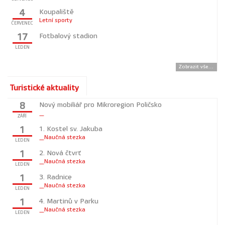
Koupaliště
4
Letní sporty
ČERVENEC
Fotbalový stadion
17
LEDEN
Zobrazit vše...
Turistické aktuality
Nový mobiliář pro Mikroregion Poličsko
8
_
ZÁŘÍ
1. Kostel sv. Jakuba
1
_Naučná stezka
LEDEN
2. Nová čtvrť
1
_Naučná stezka
LEDEN
3. Radnice
1
_Naučná stezka
LEDEN
4. Martinů v Parku
1
_Naučná stezka
LEDEN