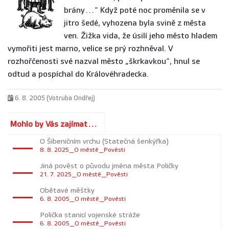
brány…“ Když poté noc proměnila se v
jitro šedé, vyhozena byla svině z města
ven. Žižka vida, že úsilí jeho město hladem
vymořiti jest marno, velice se prý rozhněval. V
rozhořčenosti své nazval město „škrkavkou“, hnul se
odtud a pospíchal do Královéhradecka.
6. 8. 2005 (Votruba Ondřej)
Mohlo by Vás zajímat...
O Šibeničním vrchu (Statečná šenkýřka)
8. 8. 2025_O městě_Pověsti
Jiná pověst o původu jména města Poličky
21. 7. 2025_O městě_Pověsti
Obětavé měštky
6. 8. 2005_O městě_Pověsti
Polička stanicí vojenské stráže
6. 8. 2005_O městě_Pověsti