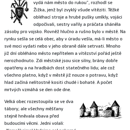
vydá nám město do rukou“, rozhodl se
Žižka, jenž byl zvyklý všude vítěziti. Těžké
obléhací stroje a hrubé pušky umlkly, vojáci
odpočívali, sestry vařily a práčata sháněla
zásoby pro vojsko. Rovněž hlučno a rušno bylo v městě. Na
rynku sešla se celá obec, aby v úradu vešla, má-li město o
své moci vydati nebo v jeho obraně dále setrvati. Mnoho
již dní obléháno město nepřítelem a vítězství pořád ještě
nerozhodnuto. Zdi městské jsou sice silny, brány dobře
opatřeny a na hradbách dost statečného lidu; ale což
všechno platno, když v městě již nouze o potravu, když
hlad začíná nelítostně kositi chudé i bohaté. A počet
mrtvých vzmáhá se den ode dne.
Vel
ká obec rozestoupila se ve dva
tábory; ale všechny měšťany
stejně hněvala obava před
budoucími věcmi. Jedni volali: