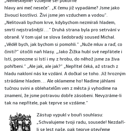
„Nemeškejme! Vzdejme se! pokorné
hlavy ani meč neseče“. „K čemu již vypadáme? Jsme jako
živoucí kostlivci. Živi jsme jen vzduchem a vodou“.
„Nelitovali bychom krve, kdybychom nezmírali hladem,
smrtí nejstrašnější…“ Druhá strana byla pro setrvání v
obraně. V tom ujal se slova šedobradý soused Michal.
„Věděl bych, jak bychom si pomohli.“ „Nuže mluv a raď, co
činiti?“ útočili naň hlasy. „Jako Žižka hubí své nepřátele i
lstí, pomozme si lstí i my z hrobu, do něhož jsme za živa
pohřbeni.“ „Ale jak, ale jak?“ „Nepřítel čeká, až strach z
hladu nakloní nás ke vzdání. A dočkal se toho. Již hrozným
strádáme hladem… Ale oklameme ho! Nadíme jáhlami
tučnou svini a oblehatelům ven z města ji vyhodíme na
znamení, že jsme potravou dobře zásobeni. Nevyzráme-li
tak na nepřítele, pak teprve se vzdáme.“
Z
ástup vypukl v bouři souhlasu:
„Schvalujeme tvoji radu, sousede! Nezdaří-
li se lest naše, pak teprve otevřeme