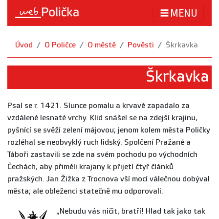
MENU
Úvod
O Poličce
O městě
Pověsti
Škrkavka
Škrkavka
Psal se r. 1421. Slunce pomalu a krvavě zapadalo za
vzdálené lesnaté vrchy. Klid snášel se na zdejší krajinu,
pyšnící se svěží zelení májovou; jenom kolem města Poličky
rozléhal se neobvyklý ruch lidský. Spolčení Pražané a
Táboři zastavili se zde na svém pochodu po východních
Čechách, aby přiměli krajany k přijetí čtyř článků
pražských. Jan Žižka z Trocnova vší mocí válečnou dobýval
města; ale obleženci statečně mu odporovali.
„Nebudu vás ničit, bratří! Hlad tak jako tak