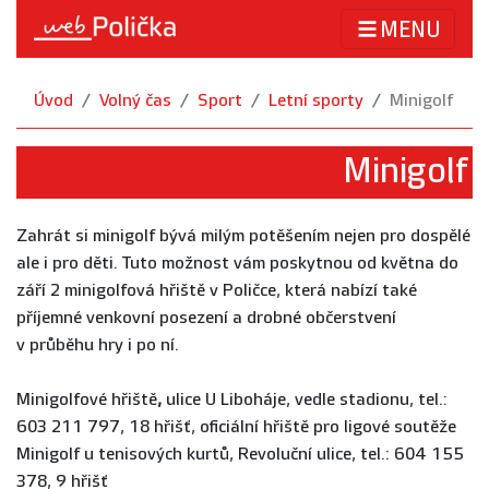
MENU
Úvod
Volný čas
Sport
Letní sporty
Minigolf
Minigolf
Zahrát si minigolf bývá milým potěšením nejen pro dospělé
ale i pro děti. Tuto možnost vám poskytnou od května do
září 2 minigolfová hřiště v Poličce, která nabízí také
příjemné venkovní posezení a drobné občerstvení
v průběhu hry i po ní.
Minigolfové hřiště
,
ulice U Liboháje, vedle stadionu, tel.:
603 211 797, 18 hřišť, oficiální hřiště pro ligové soutěže
Minigolf u tenisových kurtů, Revoluční ulice, tel.: 604 155
378, 9 hřišť