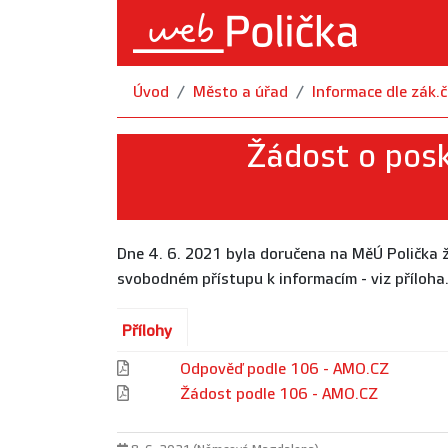
Úvod
Město a úřad
Informace dle zák
Žádost o posk
Dne 4. 6. 2021 byla doručena na MěÚ Polička 
svobodném přístupu k informacím - viz příloha
Přílohy
Odpověď podle 106 - AMO.CZ
Žádost podle 106 - AMO.CZ