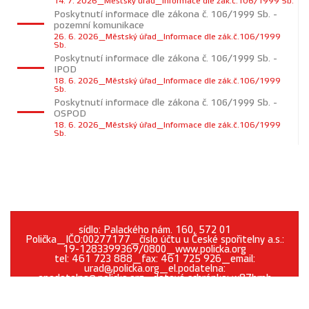
14. 7. 2026_Městský úřad_Informace dle zák.č.106/1999 Sb.
Poskytnutí informace dle zákona č. 106/1999 Sb. -
pozemní komunikace
26. 6. 2026_Městský úřad_Informace dle zák.č.106/1999
Sb.
Poskytnutí informace dle zákona č. 106/1999 Sb. -
IPOD
18. 6. 2026_Městský úřad_Informace dle zák.č.106/1999
Sb.
Poskytnutí informace dle zákona č. 106/1999 Sb. -
OSPOD
18. 6. 2026_Městský úřad_Informace dle zák.č.106/1999
Sb.
sídlo: Palackého nám. 160, 572 01
Polička_IČO:00277177_číslo účtu u České spořitelny a.s.:
19-1283399369/0800_www.policka.org
tel: 461 723 888_fax: 461 725 926_email:
urad@policka.org_el.podatelna:
epodatelna@policka.org_datová schránka: w87brph
Prohlášení o přístupnosti
O webu
Kontakt
Cookies