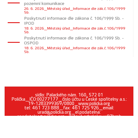
pozemní komunikace
26. 6. 2026_Městský úřad_Informace dle zák.č.106/1999
Sb.
Poskytnutí informace dle zákona č. 106/1999 Sb. -
IPOD
18. 6. 2026_Městský úřad_Informace dle zák.č.106/1999
Sb.
Poskytnutí informace dle zákona č. 106/1999 Sb. -
OSPOD
18. 6. 2026_Městský úřad_Informace dle zák.č.106/1999
Sb.
sídlo: Palackého nám. 160, 572 01
Polička_IČO:00277177_číslo účtu u České spořitelny a.s.:
19-1283399369/0800_www.policka.org
tel: 461 723 888_fax: 461 725 926_email:
urad@policka.org_el.podatelna:
epodatelna@policka.org_datová schránka: w87brph
Prohlášení o přístupnosti
O webu
Kontakt
Cookies
GDPR