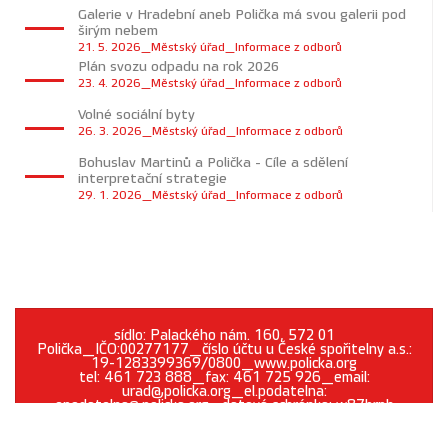
Galerie v Hradební aneb Polička má svou galerii pod
širým nebem
21. 5. 2026_Městský úřad_Informace z odborů
Plán svozu odpadu na rok 2026
23. 4. 2026_Městský úřad_Informace z odborů
Volné sociální byty
26. 3. 2026_Městský úřad_Informace z odborů
Bohuslav Martinů a Polička - Cíle a sdělení
interpretační strategie
29. 1. 2026_Městský úřad_Informace z odborů
sídlo: Palackého nám. 160, 572 01
Polička_IČO:00277177_číslo účtu u České spořitelny a.s.:
19-1283399369/0800_www.policka.org
tel: 461 723 888_fax: 461 725 926_email:
urad@policka.org_el.podatelna:
epodatelna@policka.org_datová schránka: w87brph
Prohlášení o přístupnosti
O webu
Kontakt
Cookies