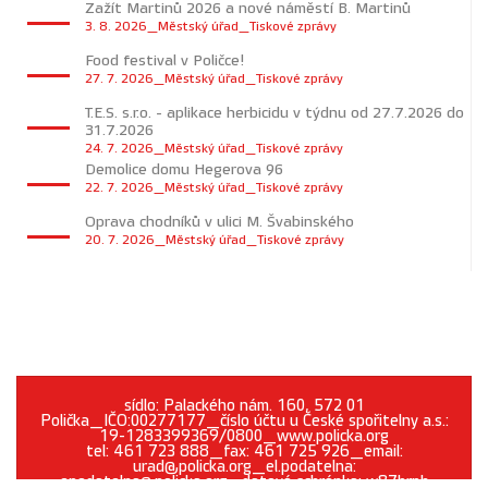
Zažít Martinů 2026 a nové náměstí B. Martinů
3. 8. 2026_Městský úřad_Tiskové zprávy
Food festival v Poličce!
27. 7. 2026_Městský úřad_Tiskové zprávy
T.E.S. s.r.o. - aplikace herbicidu v týdnu od 27.7.2026 do
31.7.2026
24. 7. 2026_Městský úřad_Tiskové zprávy
Demolice domu Hegerova 96
22. 7. 2026_Městský úřad_Tiskové zprávy
Oprava chodníků v ulici M. Švabinského
20. 7. 2026_Městský úřad_Tiskové zprávy
sídlo: Palackého nám. 160, 572 01
Polička_IČO:00277177_číslo účtu u České spořitelny a.s.:
19-1283399369/0800_www.policka.org
tel: 461 723 888_fax: 461 725 926_email:
urad@policka.org_el.podatelna:
epodatelna@policka.org_datová schránka: w87brph