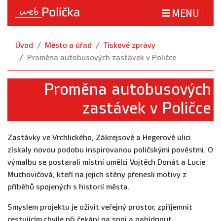
MENU
Úvod
Město a úřad
Tiskové zprávy
Proměna autobusových zastávek v Poličce
Proměna autobusových
zastávek v Poličce
Zastávky ve Vrchlického, Zákrejsově a Hegerově ulici
získaly novou podobu inspirovanou poličskými pověstmi. O
výmalbu se postarali místní umělci Vojtěch Donát a Lucie
Muchovičová, kteří na jejich stěny přenesli motivy z
příběhů spojených s historií města.
Smyslem projektu je oživit veřejný prostor, zpříjemnit
cestujícím chvíle při čekání na spoj a nabídnout