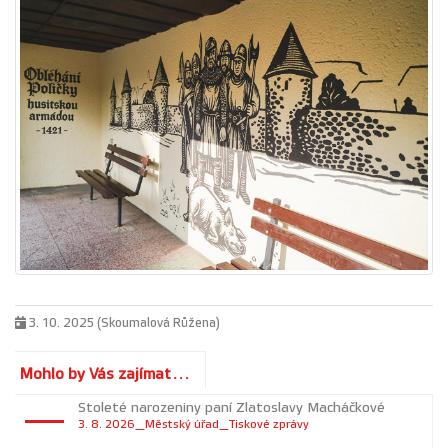
3. 10. 2025 (Skoumalová Růžena)
Mohlo by Vás zajímat...
Stoleté narozeniny paní Zlatoslavy Macháčkové
3. 8. 2026_Městský úřad_Tiskové zprávy