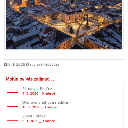
6. 1. 2026 (Šauerová Naděžda)
Mohlo by Vás zajímat...
Stromy v Poličce
9. 3. 2026_O městě
Únorová sněhová nadílka
19. 2. 2026_O městě
Zimní Polička
6. 1. 2026_O městě