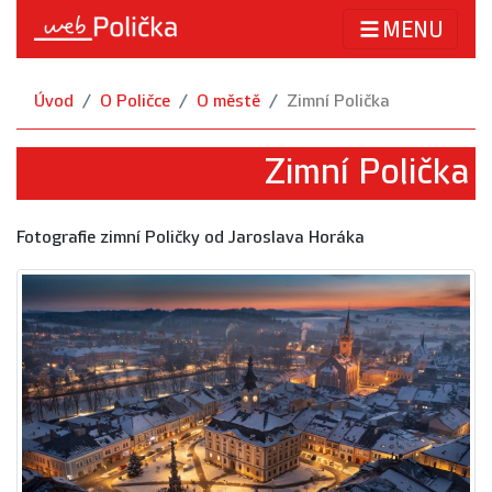
MENU
Úvod
O Poličce
O městě
Zimní Polička
Zimní Polička
Fotografie zimní Poličky od Jaroslava Horáka