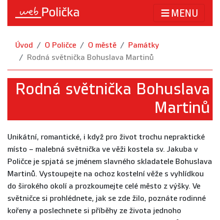
MENU
Úvod
O Poličce
O městě
Památky
Rodná světnička Bohuslava Martinů
Rodná světnička Bohuslava
Martinů
Unikátní, romantické, i když pro život trochu nepraktické
místo – malebná světnička ve věži kostela sv. Jakuba v
Poličce je spjatá se jménem slavného skladatele Bohuslava
Martinů. Vystoupejte na ochoz kostelní věže s vyhlídkou
do širokého okolí a prozkoumejte celé město z výšky. Ve
světničce si prohlédnete, jak se zde žilo, poznáte rodinné
kořeny a poslechnete si příběhy ze života jednoho