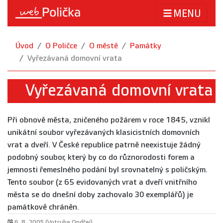
MENU
Úvod
O Poličce
O městě
Památky
Vyřezávaná domovní vrata
Vyřezávaná domovní vrata
Při obnově města, zničeného požárem v roce 1845, vznikl
unikátní soubor vyřezávaných klasicistních domovních
vrat a dveří. V České republice patrně neexistuje žádný
podobný soubor, který by co do různorodosti forem a
jemnosti řemeslného podání byl srovnatelný s poličským.
Tento soubor (z 65 evidovaných vrat a dveří vnitřního
města se do dnešní doby zachovalo 30 exemplářů) je
památkově chráněn.
6. 8. 2005 (Votruba Ondřej)