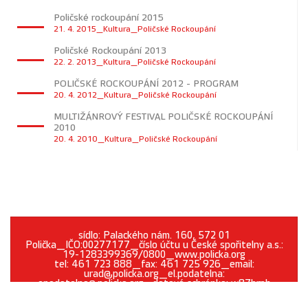
Poličské rockoupání 2015
21. 4. 2015_Kultura_Poličské Rockoupání
Poličské Rockoupání 2013
22. 2. 2013_Kultura_Poličské Rockoupání
POLIČSKÉ ROCKOUPÁNÍ 2012 - PROGRAM
20. 4. 2012_Kultura_Poličské Rockoupání
MULTIŽÁNROVÝ FESTIVAL POLIČSKÉ ROCKOUPÁNÍ
2010
20. 4. 2010_Kultura_Poličské Rockoupání
sídlo: Palackého nám. 160, 572 01
Polička_IČO:00277177_číslo účtu u České spořitelny a.s.:
19-1283399369/0800_www.policka.org
tel: 461 723 888_fax: 461 725 926_email:
urad@policka.org_el.podatelna:
epodatelna@policka.org_datová schránka: w87brph
Prohlášení o přístupnosti
O webu
Kontakt
Cookies