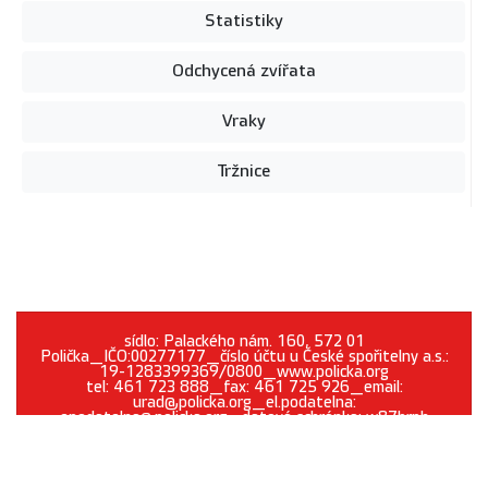
Statistiky
Odchycená zvířata
Vraky
Tržnice
sídlo: Palackého nám. 160, 572 01
Polička_IČO:00277177_číslo účtu u České spořitelny a.s.:
19-1283399369/0800_www.policka.org
tel: 461 723 888_fax: 461 725 926_email:
urad@policka.org_el.podatelna:
epodatelna@policka.org_datová schránka: w87brph
Prohlášení o přístupnosti
O webu
Kontakt
Cookies
GDPR