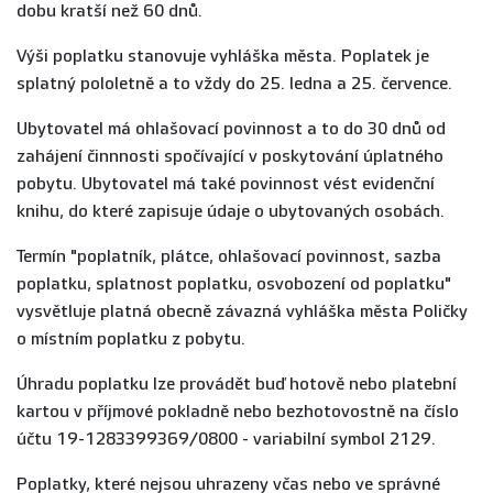
dobu kratší než 60 dnů.
Výši poplatku stanovuje vyhláška města. Poplatek je
splatný pololetně a to vždy do 25. ledna a 25. července.
Ubytovatel má ohlašovací povinnost a to do 30 dnů od
zahájení činnnosti spočívající v poskytování úplatného
pobytu. Ubytovatel má také povinnost vést evidenční
knihu, do které zapisuje údaje o ubytovaných osobách.
Termín "poplatník, plátce, ohlašovací povinnost, sazba
poplatku, splatnost poplatku, osvobození od poplatku"
vysvětluje platná obecně závazná vyhláška města Poličky
o místním poplatku z pobytu.
Úhradu poplatku lze provádět buď hotově nebo platební
kartou v příjmové pokladně nebo bezhotovostně na číslo
účtu 19-1283399369/0800 - variabilní symbol 2129.
Poplatky, které nejsou uhrazeny včas nebo ve správné